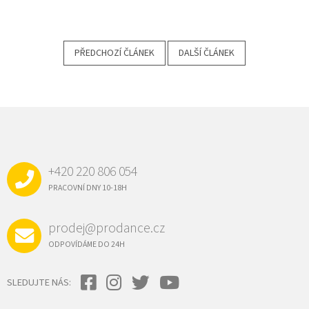
PŘEDCHOZÍ ČLÁNEK
DALŠÍ ČLÁNEK
Z
Á
P
A
+420 220 806 054
T
Í
PRACOVNÍ DNY 10-18H
prodej@prodance.cz
ODPOVÍDÁME DO 24H
SLEDUJTE NÁS: