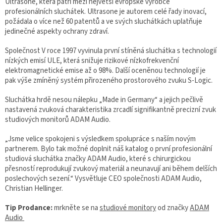
Ultrasone, která patří mezi největší evropské výrobce
profesionálních sluchátek. Ultrasone je autorem celé řady inovací,
požádala o více než 60 patentů a ve svých sluchátkách uplatňuje
jedinečné aspekty ochrany zdraví.
Společnost V roce 1997 vyvinula první stíněná sluchátka s technologií
nízkých emisí ULE, která snižuje rizikové nízkofrekvenční
elektromagnetické emise až o 98%. Další oceněnou technologií je
pak výše zmíněný systém přirozeného prostorového zvuku S-Logic.
Sluchátka hrdě nesou nálepku „Made in Germany“ a jejich pečlivě
nastavená zvuková charakteristika zrcadlí signifikantně precizní zvuk
studiových monitorů ADAM Audio.
„Jsme velice spokojeni s výsledkem spolupráce s naším novým
partnerem. Bylo tak možné doplnit náš katalog o první profesionální
studiová sluchátka značky ADAM Audio, které s chirurgickou
přesností reprodukují zvukový materiál a neunavují ani během delších
poslechových sezení.“ Vysvětluje CEO společnosti ADAM Audio,
Christian Hellinger.
Tip Prodance:
mrkněte se na
studiové monitory
od značky
ADAM
Audio