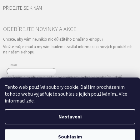
PŘIDEJTE SE K NÁM
Vložte svůj e-mail a my vám budeme zasílat informace o nových produktech
na našem e-shopu.
E-mail
Vložením e-mailu souhlasíte s
podmínkami ochrany osobních údajů
Tento web používá soubory cookie. Dalším procházením
PŘIHLÁSIT SE
tohoto webu vyjadřujete souhlas s jejich používáním.. Více
informací
zde
.
Nastavení
Vytvořil Shoptet
&
Copyright 2026
ePRODANCE.cz
. Všechna práva
Souhlasím
vyhrazena.