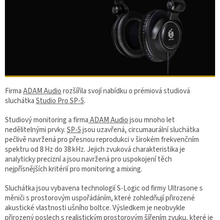
Firma
ADAM Audio
rozšířila svojí nabídku o prémiová studiová
sluchátka
Studio Pro SP-5
.
Studiový monitoring a firma
ADAM Audio
jsou mnoho let
nedělitelnými prvky.
SP-5
jsou uzavřená, circumaurální sluchátka
pečlivě navržená pro přesnou reprodukci v širokém frekvenčním
spektru od 8 Hz do 38 kHz. Jejich zvuková charakteristika je
analyticky precizní a jsou navržená pro uspokojení těch
nejpřísnějších kritérií pro monitoring a mixing.
Sluchátka jsou vybavena technologií S-Logic od firmy Ultrasone s
měniči s prostorovým uspořádáním, které zohledňují přirozené
akustické vlastnosti ušního boltce. Výsledkem je neobvykle
přirozený poslech s realistickým prostorovým šířením zvuku, které je