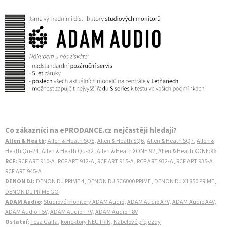
Co zákazníci na ePRODANCE.cz nejčastěji hledají?
Allen & Heath
:
Allen & Heath SQ5
,
Allen & Heath SQ6
,
Allen & Heath SQ7
,
Allen &
Heath Qu-24
,
Allen & Heath Qu-32
,
Allen & Heath XONE:92
,
Allen & Heath XONE:96
RCF
:
RCF ART 910-A
,
RCF ART 912-A
,
RCF ART 915-A
,
RCF ART 932-A
,
RCF ART 935-A
,
RCF ART 945-A
DENON DJ
:
DENON DJ PRIME 4
,
DENON DJ SC6000 PRIME
,
DENON DJ X1850 PRIME
,
DENON DJ PRIME GO
ADAM Audio
:
Studiové monitory ADAM Audio
,
ADAM Audio A7V
,
ADAM Audio A4V
,
ADAM Audio T5V
,
ADAM Audio T7V
,
ADAM Audio T8V
Ostatní
:
Tesa Gaffa
,
konektory NEUTRIK
,
Kabelové přejezdy