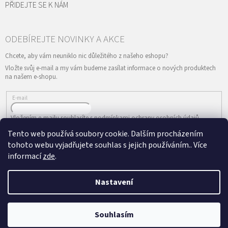
PŘIDEJTE SE K NÁM
Vložte svůj e-mail a my vám budeme zasílat informace o nových produktech
na našem e-shopu.
E-mail
Vložením e-mailu souhlasíte s
podmínkami ochrany osobních údajů
Tento web používá soubory cookie. Dalším procházením
PŘIHLÁSIT SE
tohoto webu vyjadřujete souhlas s jejich používáním.. Více
informací
zde
.
Nastavení
Vytvořil Shoptet
&
Copyright 2026
ePRODANCE.cz
. Všechna práva
Souhlasím
vyhrazena.