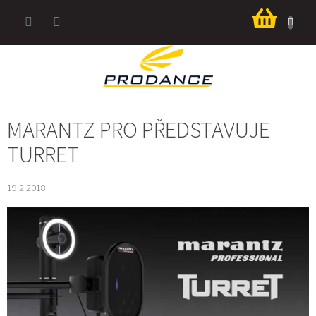
Přejít
Nákup
na
košík
obsah
MARANTZ PRO PŘEDSTAVUJE
TURRET
19.2.2018