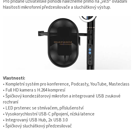
Pro přidané uživatelské pohodlí nalezneme přímo na „věži“ ovládání
hlasitosti mikrofonní předzesilovače a sluchátkový výstup.
Vlastnosti:
• Kompletní systém pro konference, Podcasty, YouTube, Masteclass
• Full HD kamera s H.264 kompresí
• Špičkový kondezátorový mikrofon a integrované USB zvukové
rozhraní
• LED prstenec se stmívačem, příslušenství
• Vysokorychlostní USB-C připojení, nízká latence
• Integrovaný USB Hub, 2x USB 3.0
• Špičkový sluchátkový předzesilovač