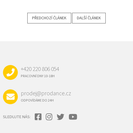
PŘEDCHOZÍ ČLÁNEK
DALŠÍ ČLÁNEK
Z
Á
P
A
+420 220 806 054
T
Í
PRACOVNÍ DNY 10-18H
prodej@prodance.cz
ODPOVÍDÁME DO 24H
SLEDUJTE NÁS: