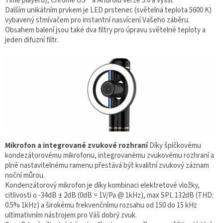
Time playeru), Chrome OS™ a Android verze 5.0 a vyšší.
Dalším unikátním prvkem je LED prstenec (světelná teplota 5600 K)
vybavený stmívačem pro instantní nasvícení Vašeho záběru.
Obsahem balení jsou také dva filtry pro úpravu světelné teploty a
jeden difuzní filtr.
Mikrofon a integrované zvukové rozhraní
Díky špičkovému
kondezátorovému mikrofonu, integrovanému zvukovému rozhraní a
plně nastavitelnému ramenu přestává být kvalitní zvukový záznam
noční můrou.
Kondenzátorový mikrofon je díky kombinaci elektretové vložky,
citlivosti o -34dB ± 2dB (0dB = 1V/Pa @ 1kHz), max SPL 132dB (THD:
0.5% 1kHz) a širokému frekvenčnímu rozsahu od 150 do 15 kHz
ultimativním nástrojem pro Váš dobrý zvuk.