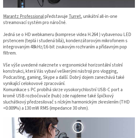
Marantz Professional
představuje
Turret
, unikátní all-in-one
streamovací systém pro náročné.
Jedná se o HD webkameru (komprese videa H.264 ) vybavenou LED
prstencem (teplá i studená bílá), kondenzátorovým mikrofonem s
integrovaným 48kHz/16-bit zvukovým rozhraním a přídavným pop
filtrem.
Vše výše uvedené naleznete v ergonomické horizontální stolní
konstrukci, která Vás vybaví veškerými nástroji pro vlogging,
Podcasting, gaming, Skype a další. Dobrý dojem zanechává také
vynikající celokovové zpracování.
Komunikace s PC probíhá skrze vysokorychlostní USB-C port a
kromě USB rozbočovače (hub) zde najdeme také špičkový
sluchátkový předzesilovač s nízkým harmonickým zkreslením (THD
<0.009%) a 130 mW RMS (impedance 30 ohm).