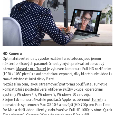
HD Kamera
Optimální světelnost, vysoké rozlišení a autofocus jsou jenom
některé z klíčových parametrů nezbytných pro kvalitní obrazový
záznam.
Marantz pro Turret
je vybaven kamerou s Full-HD rozlišením
(1920 x 1080 pixelů) a automatickou expozicí, díky které bude video i z
tmavé místnosti kristalicky čisté.
Nezáleží na tom, jakou streamovací platformu používate, Turret je
kompatibilní s poslední verzí oblíbené služby Skype, operačními
systémy Windows® 7, Windows 8, Windows 10 a novější.
Stejně tak mohou uživatelé počítačů Apple rozběhnout
Turret
na
operačních systémech Mac OS 10.6 a novější (HD 720p pro FaceTime
for Mac a další video-klienty; nahrávání ve Full HD 1080p v rámci Quick