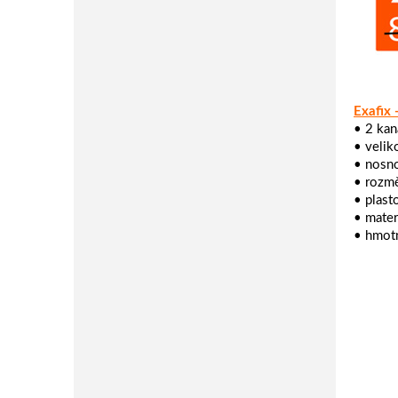
Exafix
• 2 kan
• velik
• nosno
• rozmě
• plast
• mater
• hmotn