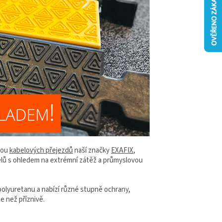
dkou
kabelových přejezdů
naší značky
EXAFIX
,
belů s ohledem na extrémní zátěž a průmyslovou
olyuretanu a nabízí různé stupně ochrany,
e než příznivě.