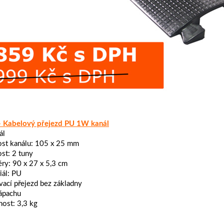
 - Kabelový přejezd PU 1W kanál
ál
ost kanálu: 105 x 25 mm
st: 2 tuny
ry: 90 x 27 x 5,3 cm
iál: PU
vací přejezd bez základny
ápachu
ost: 3,3 kg