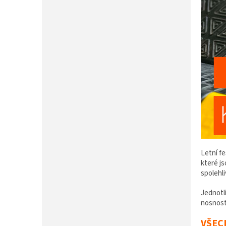
P
A
N
E
L
Letní f
které j
spolehli
Jednotl
nosnost
VŠEC