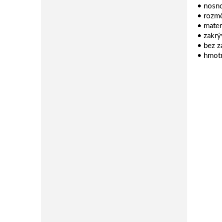
• nosno
• rozmě
• mater
• zakrý
• bez z
• hmotn