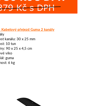
 - Kabelový přejezd Guma 2 kanály
ály
ost kanálu: 30 x 25 mm
st: 10 tun
ry: 90 x 25 x 4,5 cm
ové víko
iál: guma
ost: 6 kg