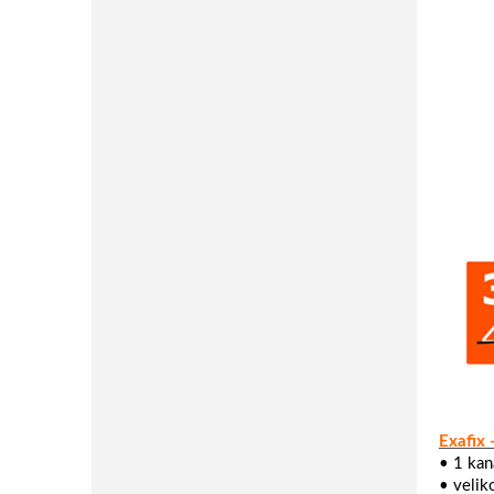
Exafix 
• 1 kan
• velik