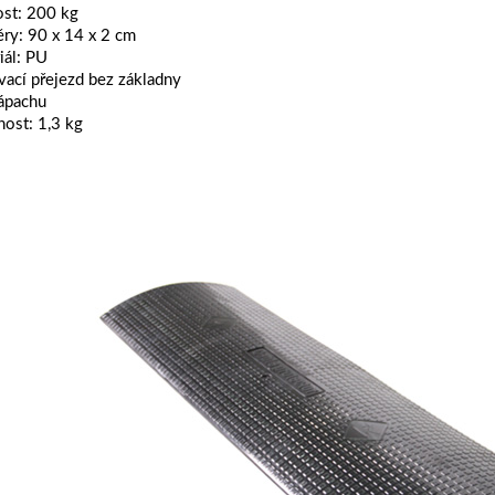
st: 200 kg
ry: 90 x 14 x 2 cm
iál: PU
vací přejezd bez základny
ápachu
ost: 1,3 kg