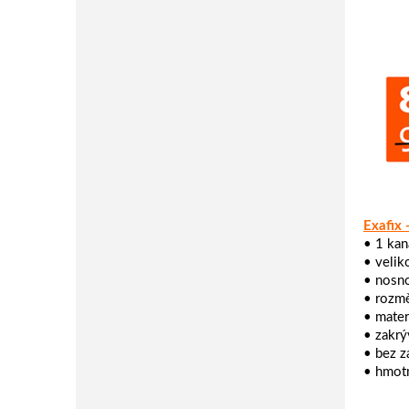
Exafix
• 1 kan
• velik
• nosno
• rozmě
• mater
• zakrý
• bez z
• hmotn