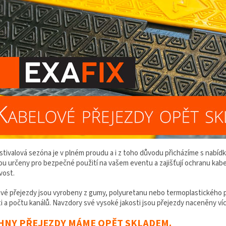
estivalová sezóna je v plném proudu a i z toho důvodu přicházíme s nabí
sou určeny pro bezpečné použití na vašem eventu a zajišťují ochranu ka
vost.
ivé přejezdy jsou vyrobeny z gumy, polyuretanu nebo termoplastického p
i a počtu kanálů. Navzdory své vysoké jakosti jsou přejezdy naceněny víc
HNY PŘEJEZDY MÁME OPĚT SKLADEM.