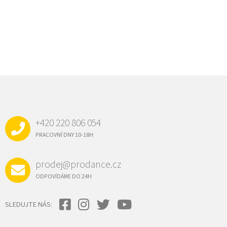
Z
Á
P
A
+420 220 806 054
T
Í
PRACOVNÍ DNY 10-18H
prodej@prodance.cz
ODPOVÍDÁME DO 24H
SLEDUJTE NÁS: