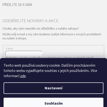
PŘIDEJTE SE K NÁM
Vložte svůj e-mail a my vám budeme zasílat informace o nových produktech
na našem e-shopu.
E-mail
Vložením e-mailu souhlasíte s
podmínkami ochrany osobních údajů
Tento web používá soubory cookie. Dalším procházením
PŘIHLÁSIT SE
tohoto webu vyjadřujete souhlas s jejich používáním.. Více
informací
zde
.
Nastavení
Vytvořil Shoptet
&
Copyright 2026
ePRODANCE.cz
. Všechna práva
Souhlasím
vyhrazena.