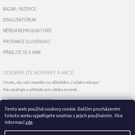
BAZAR / INZERCE
DISKUZNÍ FÓRUM
MĚŘENÍ REPRODUKTORŮ
PRODANCE SLOVENSKO
PŘIDEJTE SE K NÁM
Tento web používá soubory cookie. Dalším procházením
Vložením e-mailu souhlasíte s
podmínkami ochrany osobních údajů
PŘIHLÁSIT
tohoto webu vyjadřujete souhlas s jejich používáním.. Více
SE
informací
zde
.