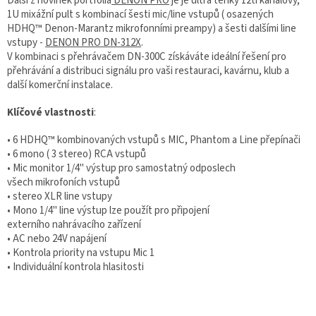
Další z novinek portfolia
DENON PRO
je je ultra tenký 12ti kanálový,
1U mixážní pult s kombinací šesti mic/line vstupů ( osazených
HDHQ™ Denon-Marantz mikrofonními preampy) a šesti dalšími line
vstupy -
DENON PRO DN-312X
.
V kombinaci s přehrávačem DN-300C získáváte ideální řešení pro
přehrávání a distribuci signálu pro vaši restauraci, kavárnu, klub a
další komerční instalace.
Klíčové vlastnosti
:
• 6 HDHQ™ kombinovaných vstupů s MIC, Phantom a Line přepínači
• 6 mono ( 3 stereo) RCA vstupů
• Mic monitor 1/4" výstup pro samostatný odposlech
všech mikrofoních vstupů
• stereo XLR line vstupy
• Mono 1/4" line výstup lze použít pro připojení
externího nahrávacího zařízení
• AC nebo 24V napájení
• Kontrola priority na vstupu Mic 1
• Individuální kontrola hlasitosti