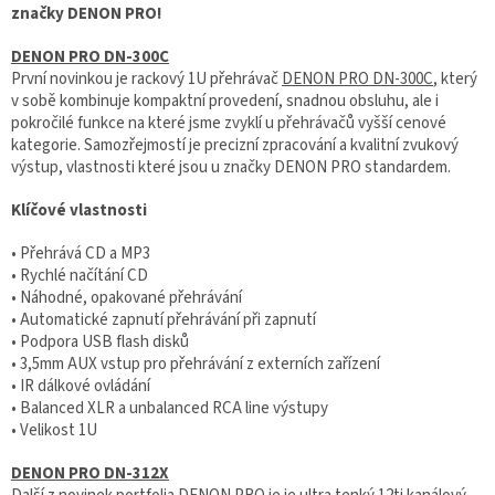
značky DENON PRO!
DENON PRO DN-300C
První novinkou je rackový 1U přehrávač
DENON PRO DN-300C
, který
v sobě kombinuje kompaktní provedení, snadnou obsluhu, ale i
pokročilé funkce na které jsme zvyklí u přehrávačů vyšší cenové
kategorie. Samozřejmostí je precizní zpracování a kvalitní zvukový
výstup, vlastnosti které jsou u značky DENON PRO standardem.
Klíčové vlastnosti
• Přehrává CD a MP3
• Rychlé načítání CD
• Náhodné, opakované přehrávání
• Automatické zapnutí přehrávání při zapnutí
• Podpora USB flash disků
• 3,5mm AUX vstup pro přehrávání z externích zařízení
• IR dálkové ovládání
• Balanced XLR a unbalanced RCA line výstupy
• Velikost 1U
DENON PRO DN-312X