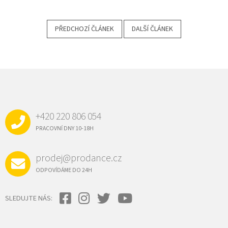
PŘEDCHOZÍ ČLÁNEK
DALŠÍ ČLÁNEK
Z
Á
P
A
+420 220 806 054
T
Í
PRACOVNÍ DNY 10-18H
prodej@prodance.cz
ODPOVÍDÁME DO 24H
SLEDUJTE NÁS: