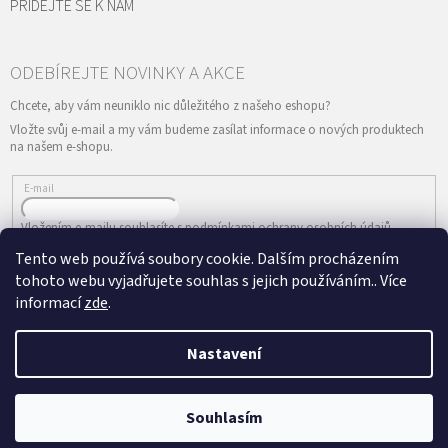
PŘIDEJTE SE K NÁM
Vložte svůj e-mail a my vám budeme zasílat informace o nových produktech
na našem e-shopu.
E-mail
Vložením e-mailu souhlasíte s
podmínkami ochrany osobních údajů
Tento web používá soubory cookie. Dalším procházením
PŘIHLÁSIT SE
tohoto webu vyjadřujete souhlas s jejich používáním.. Více
informací
zde
.
Nastavení
Vytvořil Shoptet
&
Copyright 2026
ePRODANCE.cz
. Všechna práva
Souhlasím
vyhrazena.