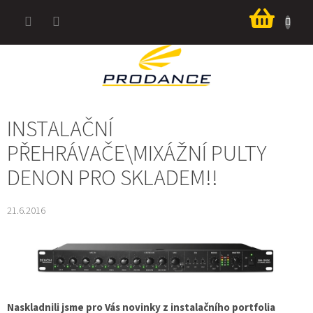
Přejít
Nákup
na
košík
obsah
INSTALAČNÍ
PŘEHRÁVAČE\MIXÁŽNÍ PULTY
DENON PRO SKLADEM!!
21.6.2016
Naskladnili jsme pro Vás novinky z instalačního portfolia