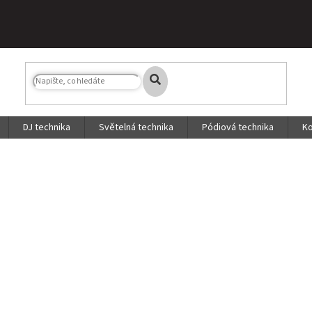
DJ technika
Světelná technika
Pódiová technika
Ko