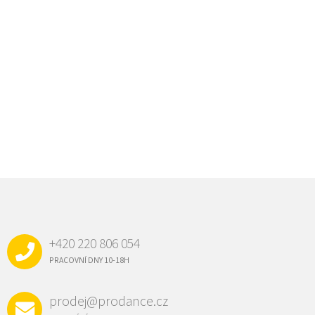
Z
Á
P
A
+420 220 806 054
T
Í
PRACOVNÍ DNY 10-18H
prodej@prodance.cz