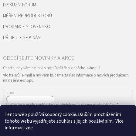
DISKUZNÍ FÓRUM
MĚŘENÍ REPRODUKTORŮ
PRODANCE SLOVENSKO
PŘIDEJTE SE K NÁM
Vložte svůj e-mail a my vám budeme zasílat informace o nových produktech
na našem e-shopu.
E-mail
Vložením e-mailu souhlasíte s
podmínkami ochrany osobních údajů
Tento web používá soubory cookie. Dalším procházením
PŘIHLÁSIT SE
tohoto webu vyjadřujete souhlas s jejich používáním.. Více
informací
zde
.