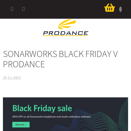
Přejít
Nákup
na
košík
obsah
SONARWORKS BLACK FRIDAY V
PRODANCE
25.11.2021