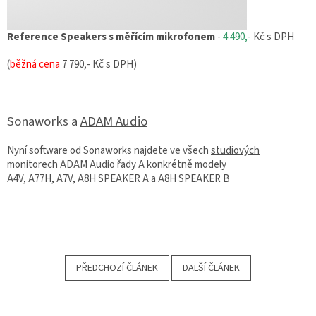
Reference Speakers s měřícím mikrofonem
-
4 490,-
Kč s DPH
(
běžná cena
7 790,- Kč s DPH)
Sonaworks a
ADAM Audio
Nyní software od Sonaworks najdete ve všech
studiových
monitorech ADAM Audio
řady A konkrétně modely
A4V
,
A77H
,
A7V
,
A8H SPEAKER A
a
A8H SPEAKER B
PŘEDCHOZÍ ČLÁNEK
DALŠÍ ČLÁNEK