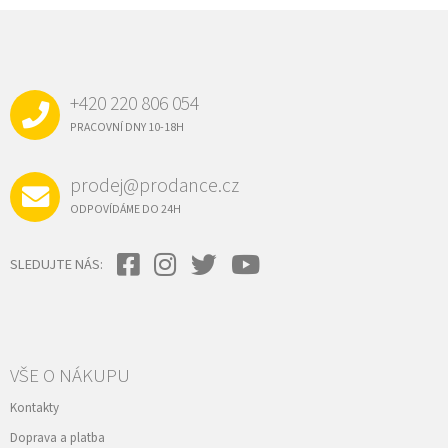
Z
Á
P
A
+420 220 806 054
T
Í
PRACOVNÍ DNY 10-18H
prodej@prodance.cz
ODPOVÍDÁME DO 24H
SLEDUJTE NÁS:
VŠE O NÁKUPU
Kontakty
Doprava a platba