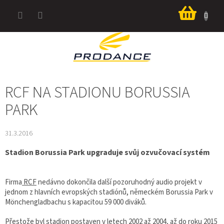
Přejít
Nákup
na
košík
obsah
RCF NA STADIONU BORUSSIA
PARK
31.3.2016
Stadion Borussia Park upgraduje svůj ozvučovací systém
Firma
RCF
nedávno dokončila další pozoruhodný audio projekt v
jednom z hlavních evropských stadiónů, německém Borussia Park v
Mönchengladbachu s kapacitou 59 000 diváků.
Přestože byl stadion postaven v letech 2002 až 2004, až do roku 2015