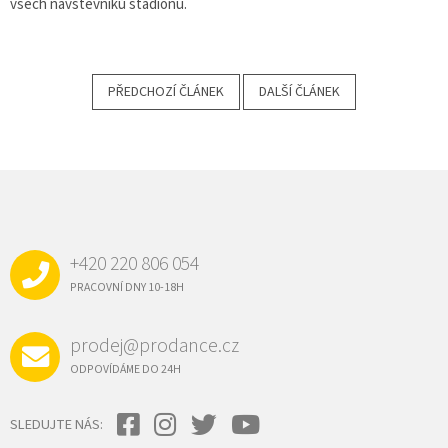
všech návštěvníků stadionu.
PŘEDCHOZÍ ČLÁNEK
DALŠÍ ČLÁNEK
Z
Á
P
A
+420 220 806 054
T
Í
PRACOVNÍ DNY 10-18H
prodej@prodance.cz
ODPOVÍDÁME DO 24H
SLEDUJTE NÁS: