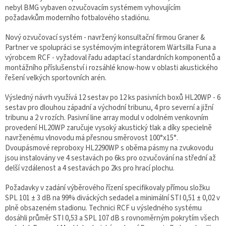
nebyl BMG vybaven ozvučovacím systémem vyhovujícím
požadavkům moderního fotbalového stadiónu.
Nový ozvučovací systém - navržený konsultační firmou Graner &
Partner ve spolupráci se systémovým integrátorem Wärtsilla Funa a
výrobcem RCF - vyžadoval řadu adaptací standardních komponentů a
montážního příslušenství i rozsáhlé know-how v oblasti akustického
řešení velkých sportovních arén.
Výsledný návrh využívá 12 sestav po 12 ks pasivních boxů HL20WP - 6
sestav pro dlouhou západní a východní tribunu, 4 pro severní a jižní
tribunu a 2 v rozích. Pasivní line array modul v odolném venkovním
provedení HL20WP zaručuje vysoký akustický tlak a díky specielně
navrženému vlnovodu má přesnou směrovost 100°x15°.
Dvoupásmové reproboxy HL2290WP s oběma pásmy na zvukovodu
jsou instalovány ve 4 sestavách po 6ks pro ozvučování na střední až
delší vzdálenost a 4 sestavách po 2ks pro hrací plochu.
Požadavky v zadání výběrového řízení specifikovaly přímou složku
SPL 101 ± 3 dB na 99% diváckých sedadel a minimální STI 0,51 ± 0,02 v
plně obsazeném stadionu. Technici RCF u výsledného systému
dosáhli průměr STI 0,53 a SPL 107 dB s rovnoměrným pokrytím všech