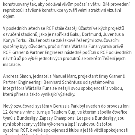
konstruovaný tak, aby odolával vlivům počasí a větru. Bílé provedení
reproboxů i závěsné konstrukce vytváří velmi atraktivní vizuální
dojem.
V posledních letech se RCF stále častěji účastní velkých projektů
ozvučení stadionů, jako je například Baku, Dortmund, Juventus a
Konya Torku. Zkušenosti se zakázkově řešenými ozvučovacími
systémy byly důvodem, proč si firma Wärtsilla Funa vybrala právě
RCF. Graner & Partner Engineers následně počítali s RCF od úvodních
návrhů až po výběr jednotlivých produktů a konkrétní řešení jejich
instalace.
Andreas Simon, jednatel a Manuel Marx, projektant firmy Graner &
Partner Engineering i Bernhard Schönfuss od systémového
integrátora Wärtsilla Funa se netajili svou spokojeností s volbou,
která přinesla takto vynikající výsledky.
Nový ozvučovací systém v Borussia Park byl uveden do provozu loni
12. června v rámci turnaje Telekom Cup, ve kterém zápolila čtveřice
týmů z Bundesligy. Zápasy Champions’ League a Bundesligy jsou
nyní obohaceny vyšším výkonem a lepší zvukovou čistotou
systému
RCF
, k velké spokojenosti klubu a ještě větší spokojenosti