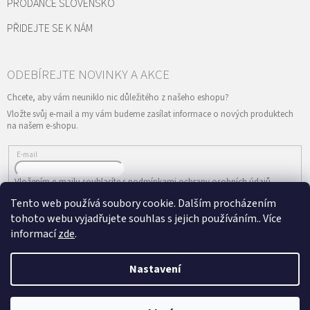
PRODANCE SLOVENSKO
PŘIDEJTE SE K NÁM
Vložte svůj e-mail a my vám budeme zasílat informace o nových produktech
na našem e-shopu.
E-mail
Vložením e-mailu souhlasíte s
podmínkami ochrany osobních údajů
Tento web používá soubory cookie. Dalším procházením
PŘIHLÁSIT SE
tohoto webu vyjadřujete souhlas s jejich používáním.. Více
informací
zde
.
Nastavení
Vytvořil Shoptet
&
Copyright 2026
ePRODANCE.cz
. Všechna práva