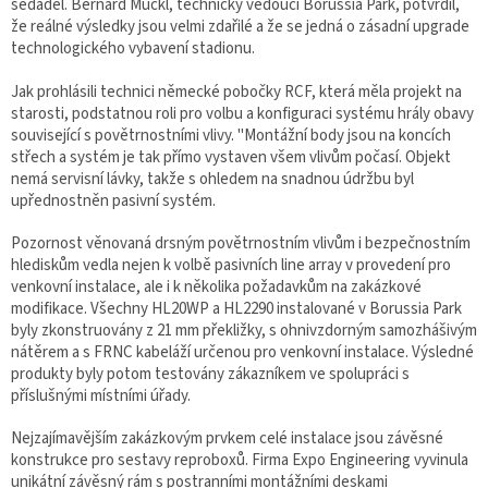
sedadel. Bernard Muckl, technický vedoucí Borussia Park, potvrdil,
že reálné výsledky jsou velmi zdařilé a že se jedná o zásadní upgrade
technologického vybavení stadionu.
Jak prohlásili technici německé pobočky RCF, která měla projekt na
starosti, podstatnou roli pro volbu a konfiguraci systému hrály obavy
související s povětrnostními vlivy. "Montážní body jsou na koncích
střech a systém je tak přímo vystaven všem vlivům počasí. Objekt
nemá servisní lávky, takže s ohledem na snadnou údržbu byl
upřednostněn pasivní systém.
Pozornost věnovaná drsným povětrnostním vlivům i bezpečnostním
hlediskům vedla nejen k volbě pasivních line array v provedení pro
venkovní instalace, ale i k několika požadavkům na zakázkové
modifikace. Všechny HL20WP a HL2290 instalované v Borussia Park
byly zkonstruovány z 21 mm překližky, s ohnivzdorným samozhášivým
nátěrem a s FRNC kabeláží určenou pro venkovní instalace. Výsledné
produkty byly potom testovány zákazníkem ve spolupráci s
příslušnými místními úřady.
Nejzajímavějším zakázkovým prvkem celé instalace jsou závěsné
konstrukce pro sestavy reproboxů. Firma Expo Engineering vyvinula
unikátní závěsný rám s postranními montážními deskami