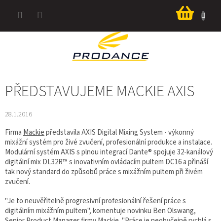
Přejít
Nákup
na
košík
obsah
PŘEDSTAVUJEME MACKIE AXIS
28.1.2016
Firma
Mackie
představila AXIS Digital Mixing System - výkonný
mixážní systém pro živé zvučení, profesionální produkce a instalace.
Modulární systém AXIS s plnou integrací Dante® spojuje 32-kanálový
digitální mix
DL32R™
s inovativním ovládacím pultem
DC16
a přináší
tak nový standard do způsobů práce s mixážním pultem při živém
zvučení.
"Je to neuvěřitelně progresivní profesionální řešení práce s
digitálním mixážním pultem", komentuje novinku Ben Olswang,
Senior Product Manager firmy Mackie. "Práce je neobyčejně rychlá s