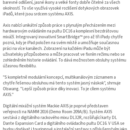
barevné odlišení, jasné ikony a velké fonty dobře čitelné za všech
okolností. To vše využívá vysoké rozlišení dotykových obrazovek
iPadů, které jsou srdcem systému AXIS.
Axis nabízí unikátní způsob práce s plynulým přecházením mezi
hardwarovým ovládáním na pultu DC16 a komplexní bezdrátovou
mixáží. Integrovaný inovativní SmartBridge™ pro až tři iPady chytře
pozná, kdy je iPad položen na svém místě a umožňuje současnou
práci na více kanálech. Zobrazení na každém iPadu může být
uživatelsky přizpůsobeno a může pracovat ve fixním režimu nebo se
zohledněním historie ovládání. To dává možnostem obsluhy systému
úžasnou flexibilitu.
"S kompletně modulární koncepcí, multikanálovým záznamem a
chytře řešenou obsluhou má tento systém jasný náskok", shrnuje
Olswang. "Lepší způsob práce díky inovaci. To je cílem systému
AXIS."
Digitální mixážní systém Mackie AXIS je poprvé představen
veřejnosti na NAMM 2016 (Demo Room 209A/B). Systém AXIS
sestává z digitálního rackového mixu DL32R, rozšiřující karty DL
Dante Expansion Card a digitálního ovládacího pultu DC16. V USA se
budou dodávat i touringové a instalační sestavy s příslušenstvím jako