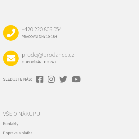
Z
Á
P
A
+420 220 806 054
T
Í
PRACOVNÍ DNY 10-18H
prodej@prodance.cz
ODPOVÍDÁME DO 24H
SLEDUJTE NÁS:
VŠE O NÁKUPU
Kontakty
Doprava a platba