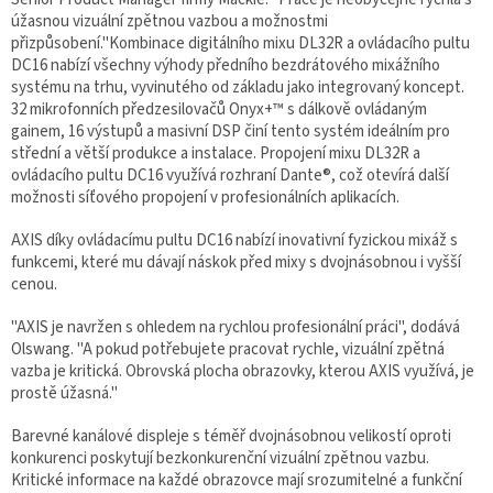
úžasnou vizuální zpětnou vazbou a možnostmi
přizpůsobení."Kombinace digitálního mixu DL32R a ovládacího pultu
DC16 nabízí všechny výhody předního bezdrátového mixážního
systému na trhu, vyvinutého od základu jako integrovaný koncept.
32 mikrofonních předzesilovačů Onyx+™ s dálkově ovládaným
gainem, 16 výstupů a masivní DSP činí tento systém ideálním pro
střední a větší produkce a instalace. Propojení mixu DL32R a
ovládacího pultu DC16 využívá rozhraní Dante®, což otevírá další
možnosti síťového propojení v profesionálních aplikacích.
AXIS díky ovládacímu pultu DC16 nabízí inovativní fyzickou mixáž s
funkcemi, které mu dávají náskok před mixy s dvojnásobnou i vyšší
cenou.
"AXIS je navržen s ohledem na rychlou profesionální práci", dodává
Olswang. "A pokud potřebujete pracovat rychle, vizuální zpětná
vazba je kritická. Obrovská plocha obrazovky, kterou AXIS využívá, je
prostě úžasná."
Barevné kanálové displeje s téměř dvojnásobnou velikostí oproti
konkurenci poskytují bezkonkurenční vizuální zpětnou vazbu.
Kritické informace na každé obrazovce mají srozumitelné a funkční