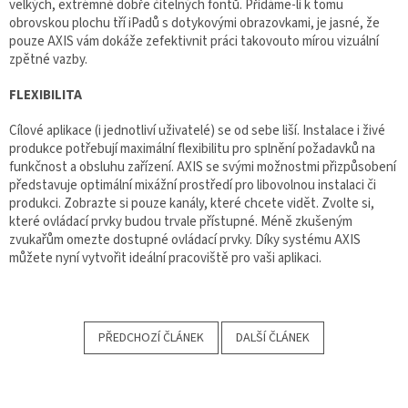
velkých, extrémně dobře čitelných fontů. Přidáme-li k tomu
obrovskou plochu tří iPadů s dotykovými obrazovkami, je jasné, že
pouze AXIS vám dokáže zefektivnit práci takovouto mírou vizuální
zpětné vazby.
FLEXIBILITA
Cílové aplikace (i jednotliví uživatelé) se od sebe liší. Instalace i živé
produkce potřebují maximální flexibilitu pro splnění požadavků na
funkčnost a obsluhu zařízení. AXIS se svými možnostmi přizpůsobení
představuje optimální mixážní prostředí pro libovolnou instalaci či
produkci. Zobrazte si pouze kanály, které chcete vidět. Zvolte si,
které ovládací prvky budou trvale přístupné. Méně zkušeným
zvukařům omezte dostupné ovládací prvky. Díky systému AXIS
můžete nyní vytvořit ideální pracoviště pro vaši aplikaci.
PŘEDCHOZÍ ČLÁNEK
DALŠÍ ČLÁNEK