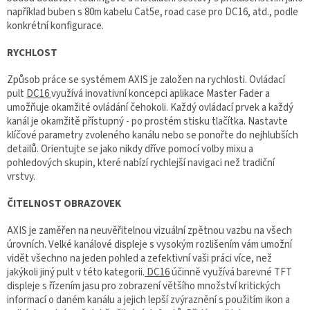
například buben s 80m kabelu Cat5e, road case pro DC16, atd., podle
konkrétní konfigurace.
RYCHLOST
Způsob práce se systémem AXIS je založen na rychlosti. Ovládací
pult
DC16
využívá inovativní koncepci aplikace Master Fader a
umožňuje okamžité ovládání čehokoli. Každý ovládací prvek a každý
kanál je okamžitě přístupný - po prostém stisku tlačítka. Nastavte
klíčové parametry zvoleného kanálu nebo se ponořte do nejhlubších
detailů. Orientujte se jako nikdy dříve pomocí volby mixu a
pohledových skupin, které nabízí rychlejší navigaci než tradiční
vrstvy.
ČITELNOST OBRAZOVEK
AXIS je zaměřen na neuvěřitelnou vizuální zpětnou vazbu na všech
úrovních. Velké kanálové displeje s vysokým rozlišením vám umožní
vidět všechno na jeden pohled a zefektivní vaši práci více, než
jakýkoli jiný pult v této kategorii.
DC16
účinně využívá barevné TFT
displeje s řízením jasu pro zobrazení většího množství kritických
informací o daném kanálu a jejich lepší zvýraznění s použitím ikon a