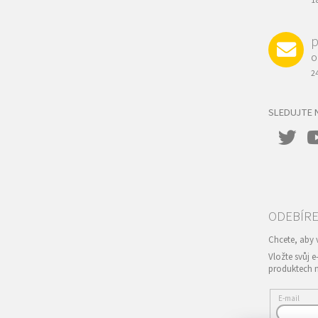
1
p
O
2
SLEDUJTE 
Vložte svůj 
produktech 
E-mail