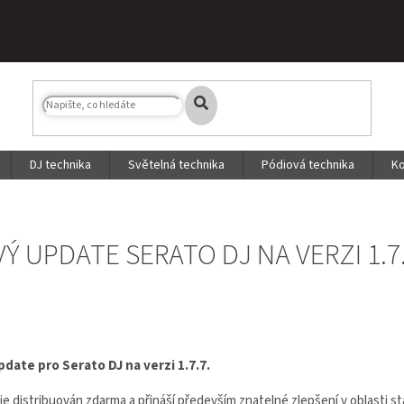
DJ technika
Světelná technika
Pódiová technika
Ko
Ý UPDATE SERATO DJ NA VERZI 1.7.
date pro Serato DJ na verzi 1.7.7.
e distribuován zdarma a přináší především znatelné zlepšení v oblasti stab