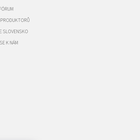
 FÓRUM
REPRODUKTORŮ
E SLOVENSKO
SE K NÁM