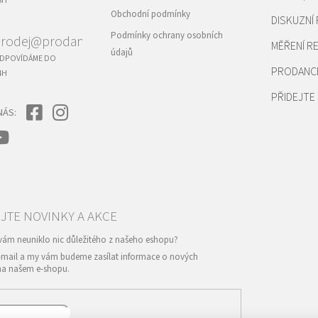
8H
Obchodní podmínky
DISKUZNÍ
Podmínky ochrany osobních
rodej@prodance.cz
MĚŘENÍ 
údajů
DPOVÍDÁME DO
PRODANC
4H
PŘIDEJTE 
NÁS:
e-mail a my vám budeme zasílat informace o nových
na našem e-shopu.