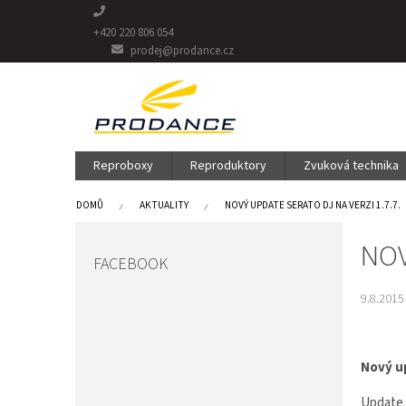
Přejít
na
+420 220 806 054
obsah
prodej@prodance.cz
Reproboxy
Reproduktory
Zvuková technika
DOMŮ
AKTUALITY
NOVÝ UPDATE SERATO DJ NA VERZI 1.7.7.
P
NOV
O
FACEBOOK
S
T
9.8.2015
R
A
N
Nový up
N
Í
Update j