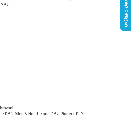
-SB2.
ehrávání
one DB4, Allen & Heath Xone DB2, Pioneer DJM-