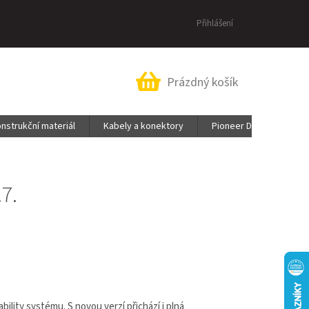
Přihlášení
Nákupní
Prázdný košík
košík
nstrukční materiál
Kabely a konektory
Pioneer DJ & AlphaThe
7.
ility systému. S novou verzí přichází i plná