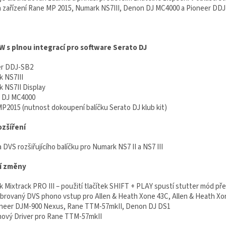
 zařízení Rane MP 2015, Numark NS7III, Denon DJ MC4000 a Pioneer DDJ
 s plnou integrací pro software Serato DJ
er DDJ-SB2
k NS7III
k NS7II Display
 DJ MC4000
MP2015 (nutnost dokoupení balíčku Serato DJ klub kit)
ozšíření
DVS rozšiřujícího balíčku pro Numark NS7 II a NS7 III
í změny
 Mixtrack PRO III – použití tlačítek SHIFT + PLAY spustí stutter mód př
librovaný DVS phono vstup pro Allen & Heath Xone 43C, Allen & Heath X
oneer DJM-900 Nexus, Rane TTM-57mkII, Denon DJ DS1
 nový Driver pro Rane TTM-57mkII