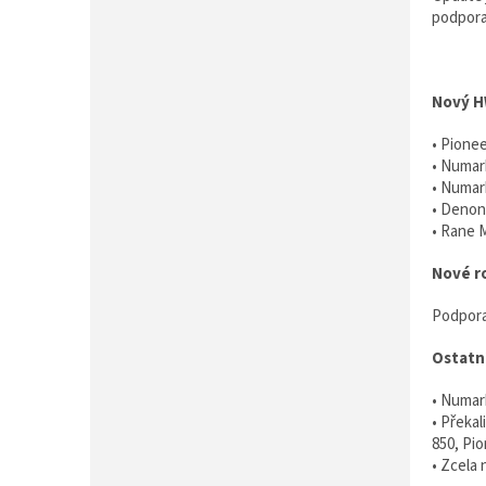
P
podpora
A
N
E
L
Nový HW
• Pione
• Numar
• Numar
• Denon
• Rane 
Nové r
Podpora 
Ostatn
• Numark
• Překa
850, Pi
• Zcela