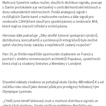
Maticový Symetrix radius router, sloužící k distribuci signálu, pracuje
s Dante protokolem a je vestavěný v centrální kontrolní místnosti a
dvou sekundárních místnostech. Posílá analogový signál z
rozšiřujících Dante karet v maticovém routeru a dále signál pro
zesilovače 12K4 (které slouží pro spodní pásmo) a zesilovače 4K4,
které mají na starostí střední a vrchní pásma.
Hercman dále pokračuje: „Díky skvělé týmové spolupráci výrobců,
distributora, konzultantů a systémových integrátorů bylo možné
splnit všechny body zakázky a nepřekročit zadaný rozpočet.“
Parc OL je třetím největším sportovním stadionem ve Francii a
pochází z ateliéru renomovaných architektů Populous, společnosti
která stojí za stadiony Emirates a Wembley v Londýně.
Stavební náklady stadionu se pohybují okolo částky 480 milionů € a od
začátku roku slouží jako domácí půda pro prvoligový fotbalový tým
Olympique Lyonnais.
„Chtěli jsme téměř dokonalý zvuk a možnost distribuce signálu ze
všech částí stadionu. Dante zajištuje potřebnou flexibilitu pro