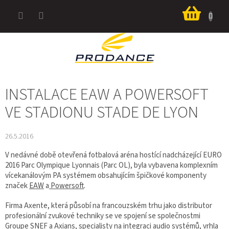
Přejít
Nákup
na
košík
obsah
INSTALACE EAW A POWERSOFT
VE STADIONU STADE DE LYON
26.5.2016
V nedávné době otevřená fotbalová aréna hostící nadcházející EURO
2016 Parc Olympique Lyonnais (Parc OL), byla vybavena komplexním
vícekanálovým PA systémem obsahujícím špičkové komponenty
značek
EAW
a
Powersoft
.
Firma Axente, která působí na francouzském trhu jako distributor
profesionální zvukové techniky se ve spojení se společnostmi
Groupe SNEF a Axians, specialisty na integraci audio systémů, vrhla