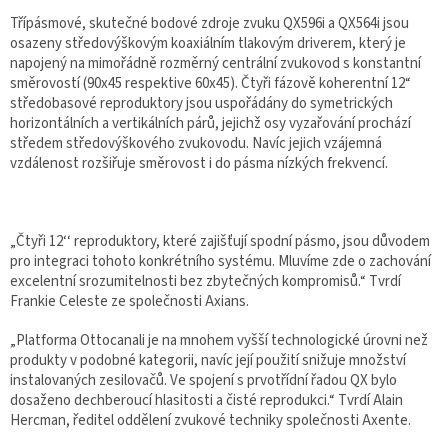
Třípásmové, skutečné bodové zdroje zvuku QX596i a QX564i jsou
osazeny středovýškovým koaxiálním tlakovým driverem, který je
napojený na mimořádně rozměrný centrální zvukovod s konstantní
směrovostí (90x45 respektive 60x45). Čtyři fázově koherentní 12“
středobasové reproduktory jsou uspořádány do symetrických
horizontálních a vertikálních párů, jejichž osy vyzařování prochází
středem středovýškového zvukovodu. Navíc jejich vzájemná
vzdálenost rozšiřuje směrovost i do pásma nízkých frekvencí.
„Čtyři 12‘‘ reproduktory, které zajišťují spodní pásmo, jsou důvodem
pro integraci tohoto konkrétního systému. Mluvíme zde o zachování
excelentní srozumitelnosti bez zbytečných kompromisů.“ Tvrdí
Frankie Celeste ze společnosti Axians.
„Platforma Ottocanali je na mnohem vyšší technologické úrovni než
produkty v podobné kategorii, navíc její použití snižuje množství
instalovaných zesilovačů. Ve spojení s prvotřídní řadou QX bylo
dosaženo dechberoucí hlasitosti a čisté reprodukci.“ Tvrdí Alain
Hercman, ředitel oddělení zvukové techniky společnosti Axente.