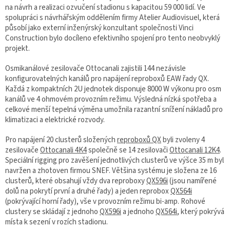
na návrh a realizaci ozvučení stadionu s kapacitou 59 000 lidí. Ve
spolupráci s návrhářským oddělením firmy Atelier Audiovisuel, která
působí jako externí inženýrský konzultant společnosti Vinci
Construction bylo docíleno efektivního spojení pro tento neobvyklý
projekt.
Osmikanálové zesilovače Ottocanali zajistili 144 nezávisle
konfigurovatelných kanálů pro napájení reproboxů EAW řady QX.
Každá z kompaktních 2U jednotek disponuje 8000 W výkonu pro osm
kanálů ve 4 ohmovém provozním režimu. Výsledná nízká spotřeba a
celkové menší tepelná výměna umožnila razantní snížení nákladů pro
klimatizaci a elektrické rozvody.
Pro napájení 20 clusterů složených
reproboxů QX
byli zvoleny 4
zesilovače
Ottocanali 4K4
společně se 14 zesilovači
Ottocanali 12K4
.
Speciální rigging pro zavěšení jednotlivých clusterů ve výšce 35 m byl
navržen a zhotoven firmou SNEF. Většina systému je složena ze 16
clusterů, které obsahují vždy dva reproboxy
QX596i
(jsou namířené
dolů na pokrytí první a druhé řady) a jeden reprobox
QX564i
(pokrývající horní řady), vše v provozním režimu bi-amp. Rohové
clustery se skládají z jednoho
QX596i
a jednoho
QX564i
, který pokrývá
místa k sezení v rozích stadionu.