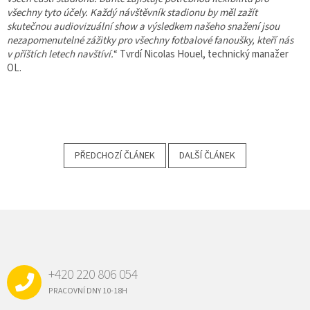
všechny tyto účely. Každý návštěvník stadionu by měl zažít
skutečnou audiovizuální show a výsledkem našeho snažení jsou
nezapomenutelné zážitky pro všechny fotbalové fanoušky, kteří nás
v příštích letech navštíví.
“ Tvrdí Nicolas Houel, technický manažer
OL.
PŘEDCHOZÍ ČLÁNEK
DALŠÍ ČLÁNEK
Z
Á
P
A
+420 220 806 054
T
Í
PRACOVNÍ DNY 10-18H