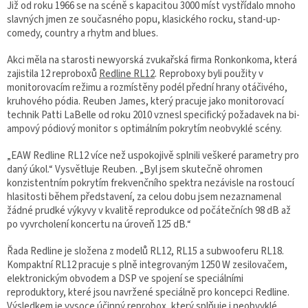
Již od roku 1966 se na scéně s kapacitou 3000 míst vystřídalo mnoho
slavných jmen ze současného popu, klasického rocku, stand-up-
comedy, country a rhytm and blues.
Akci měla na starosti newyorská zvukařská firma Ronkonkoma, která
zajistila 12 reproboxů
Redline RL12
. Reproboxy byli použity v
monitorovacím režimu a rozmístěny podél přední hrany otáčivého,
kruhového pódia. Reuben James, který pracuje jako monitorovací
technik Patti LaBelle od roku 2010 vznesl specifický požadavek na bi-
ampový pódiový monitor s optimálním pokrytím neobvyklé scény.
„EAW Redline RL12 více než uspokojivě splnili veškeré parametry pro
daný úkol.“ Vysvětluje Reuben. „Byl jsem skutečně ohromen
konzistentním pokrytím frekvenčního spektra nezávisle na rostoucí
hlasitosti během představení, za celou dobu jsem nezaznamenal
žádné prudké výkyvy v kvalitě reprodukce od počátečních 98 dB až
po vyvrcholení koncertu na úroveň 125 dB.“
Řada Redline je složena z modelů RL12, RL15 a subwooferu RL18.
Kompaktní RL12 pracuje s plně integrovaným 1250 W zesilovačem,
elektronickým obvodem a DSP ve spojení se speciálními
reproduktory, které jsou navržené speciálně pro koncepci Redline.
Výsledkem je vysoce účinný reprobox, který splňuje i neobvyklé