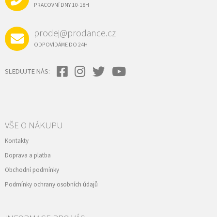
Í
PRACOVNÍ DNY 10-18H
prodej@prodance.cz
ODPOVÍDÁME DO 24H
SLEDUJTE NÁS:
VŠE O NÁKUPU
Kontakty
Doprava a platba
Obchodní podmínky
Podmínky ochrany osobních údajů