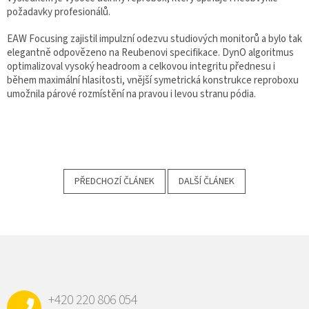
požadavky profesionálů.
EAW Focusing zajistil impulzní odezvu studiových monitorů a bylo tak
elegantně odpovězeno na Reubenovi specifikace. DynO algoritmus
optimalizoval vysoký headroom a celkovou integritu přednesu i
během maximální hlasitosti, vnější symetrická konstrukce reproboxu
umožnila párové rozmístění na pravou i levou stranu pódia.
PŘEDCHOZÍ ČLÁNEK
DALŠÍ ČLÁNEK
Z
Á
P
A
+420 220 806 054
T