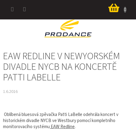
Přejít
Nákup
na
košík
obsah
EAW REDLINE V NEWYORSKÉM
DIVADLE NYCB NA KONCERTĚ
PATTI LABELLE
1.6.2016
Oblíbená bluesová zpěvačka Patti LaBelle odehrála koncert v
historickém divadle NYCB ve Westbury pomocí kompletního
monitorovacího systému
EAW Redline
.