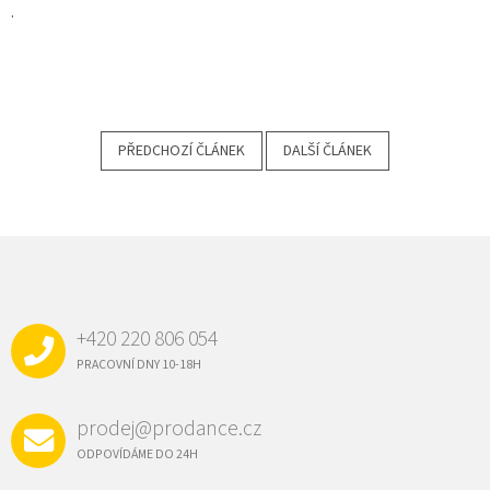
.
PŘEDCHOZÍ ČLÁNEK
DALŠÍ ČLÁNEK
Z
Á
P
A
+420 220 806 054
T
Í
PRACOVNÍ DNY 10-18H
prodej@prodance.cz
ODPOVÍDÁME DO 24H