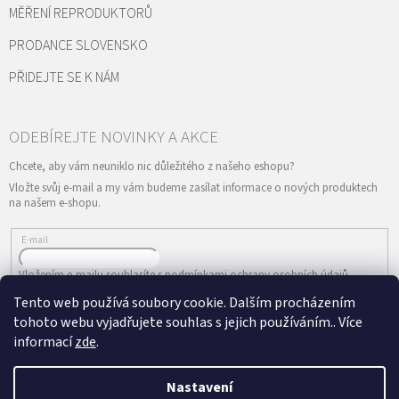
MĚŘENÍ REPRODUKTORŮ
PRODANCE SLOVENSKO
PŘIDEJTE SE K NÁM
Vložte svůj e-mail a my vám budeme zasílat informace o nových produktech
na našem e-shopu.
E-mail
Vložením e-mailu souhlasíte s
podmínkami ochrany osobních údajů
Tento web používá soubory cookie. Dalším procházením
PŘIHLÁSIT SE
tohoto webu vyjadřujete souhlas s jejich používáním.. Více
informací
zde
.
Nastavení
Vytvořil Shoptet
&