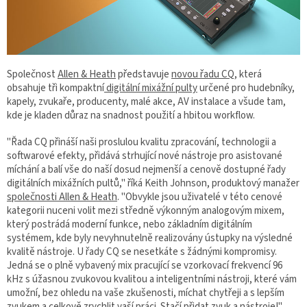
Společnost
Allen & Heath
představuje
novou řadu CQ
, která
obsahuje tři kompaktní
digitální mixážní pulty
určené pro hudebníky,
kapely, zvukaře, producenty, malé akce, AV instalace a všude tam,
kde je kladen důraz na snadnost použití a hbitou workflow.
"Řada CQ přináší naši proslulou kvalitu zpracování, technologii a
softwarové efekty, přidává strhující nové nástroje pro asistované
míchání a balí vše do naší dosud nejmenší a cenově dostupné řady
digitálních mixážních pultů," říká Keith Johnson, produktový manažer
společnosti Allen & Heath
. "Obvykle jsou uživatelé v této cenové
kategorii nuceni volit mezi středně výkonným analogovým mixem,
který postrádá moderní funkce, nebo základním digitálním
systémem, kde byly nevyhnutelně realizovány ústupky na výsledné
kvalitě nástroje. U řady CQ se nesetkáte s žádnými kompromisy.
Jedná se o plně vybavený mix pracující se vzorkovací frekvencí 96
kHz s úžasnou zvukovou kvalitou a inteligentními nástroji, které vám
umožní, bez ohledu na vaše zkušenosti, míchat chytřeji a s lepším
zvukem a celkově zrychlit vaší práci. Stačí přidat zvuk a nástroje!"