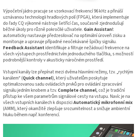
Výpočetní jádro pracuje se vzorkovací frekvencí 96 kHz a přináší
uznávanou technologii hradlových polí (FPGA), která implementuje
do řady CQ výkonné nástroje šetřící čas, současně zjednodušují
běžné úkoly pro různě pokročilé uživatele.
Gain Assistan
t
automaticky nastavuje předzesilovač na optimální úroveň zisku a
monitoruje a upravuje případné neočekávané špičky signálu.
Feedback Assistant
identifikuje a filtruje nežádoucí frekvence na
všech výstupech prostřednictvím jednoduchého tlačítka, s možností
podrobnější kontroly v akusticky náročném prostředí.
Vstupní kanály lze přepínat mezi dvěma hlavními režimy, tzv. „rychlým
kanálem“ (
Quick channel
), který uživatelům poskytuje
optimalizovanou sadu ovládacích prvků pro ovládání zpracování
signálu jedním knobem a tzv.
Complete channel
, což je tradiční
přístup ke všem parametrům signálové cesty na vstupu. Navíc je na
všech vstupních kanálech k dispozici
Automatický mikrofonní mix
(AMM), který okamžitě zlepšuje srozumitelnost a snižuje ambientní
hluku během např. konferencí.