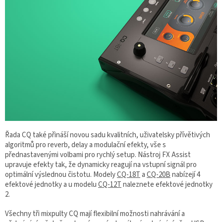
Řada CQ také přináší novou sadu kvalitních, uživatelsky přívětivých
algoritmů pro reverb, delay a modulační efekty, vše s
přednastavenými volbami pro rychlý setup. Nástroj FX Assist
upravuje efekty tak, že dynamicky reagují na vstupní signál pro
optimální výslednou čistotu. Modely
CQ-18T
a
CQ-20B
nabízejí 4
efektové jednotky a u modelu
CQ-12T
naleznete efektové jednotky
2.
Všechny tři mixpulty CQ mají flexibilní možnosti nahrávání a