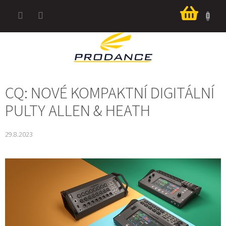
Přejít
Nákup
na
košík
obsah
CQ: NOVÉ KOMPAKTNÍ DIGITÁLNÍ
PULTY ALLEN & HEATH
29.8.2023