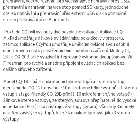
přehrávání, včetně rozhraní pro vícekanálové nahrávání přes USB,
přehrávání a nahrávání na více stop pomocí SD karty, jednoduché
stereo nahrávání a přehrávání přes externí USB disk a pohodlné
stereo přehrávání přes Bluetooth.
Pro řadu CQ byli vyvinuty dvě bezplatné aplikace. Aplikace CQ-
MixPad umožňuje dálkové ovládání mixu odkudkoliv v prostoru,
zatímco aplikace CQ4You umožňuje umělcům ovládat svou osobní
monitorovou cestu prostřednictvím mobilních zařízení. Modely CQ-
18T a CQ-20B také využívají integrované výkonné dvoupásmové Wi-
Fi rozhraní pro rychlé a snadné připojení ovládacích aplikací bez
dalšího síťového zařízení.
Model CQ-18T má 16 mikrofonních/line vstupů a 1 stereo vstup,
menší model CQ-12T obsahuje 10 mikrofonních/line vstupů a 1 stereo
vstup a stage-friendly CQ-20B přináší 16 mikrofonních/line vstupů (+
2 linkové stereo vstupy), ze kterých jsou dva přepínatelné do vysoké
impedance (Hi-Z) jako nástrojové vstupy (kytara). Všechny 3 modely
mají 6 nezávislých výstupů, které lze nakonfigurovat jako 3 stereo
výstupy.