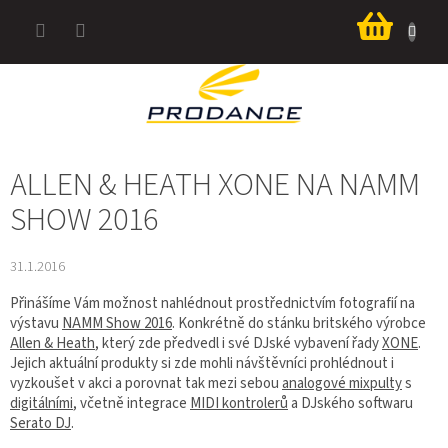
Přejít
Nákup
na
košík
obsah
ALLEN & HEATH XONE NA NAMM
SHOW 2016
31.1.2016
Přinášíme Vám možnost nahlédnout prostřednictvím fotografií na
výstavu
NAMM Show 2016
. Konkrétně do stánku britského výrobce
Allen & Heath
, který zde předvedl i své DJské vybavení řady
XONE
.
Jejich aktuální produkty si zde mohli návštěvníci prohlédnout i
vyzkoušet v akci a porovnat tak mezi sebou
analogové mixpulty
s
digitálními
, včetně integrace
MIDI kontrolerů
a DJského softwaru
Serato DJ
.