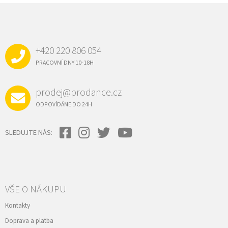
Z
Á
P
A
+420 220 806 054
T
Í
PRACOVNÍ DNY 10-18H
prodej@prodance.cz
ODPOVÍDÁME DO 24H
SLEDUJTE NÁS:
VŠE O NÁKUPU
Kontakty
Doprava a platba