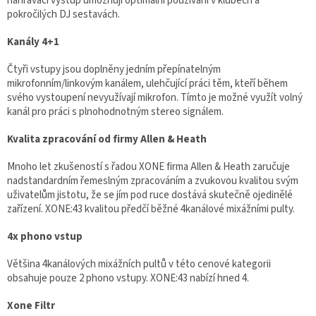
nahrávací výstup umožnují optimální používání v klubech a
pokročilých DJ sestavách.
Kanály 4+1
Čtyři vstupy jsou doplněny jedním přepínatelným
mikrofonním/linkovým kanálem, ulehčující práci těm, kteří během
svého vystoupení nevyužívají mikrofon. Tímto je možné využít volný
kanál pro práci s plnohodnotným stereo signálem.
Kvalita zpracování od firmy Allen & Heath
Mnoho let zkušeností s řadou XONE firma Allen & Heath zaručuje
nadstandardním řemeslným zpracováním a zvukovou kvalitou svým
uživatelům jistotu, že se jím pod ruce dostává skutečně ojedinělé
zařízení. XONE:43 kvalitou předčí běžné 4kanálové mixážními pulty.
4x phono vstup
Většina 4kanálových mixážních pultů v této cenové kategorii
obsahuje pouze 2 phono vstupy. XONE:43 nabízí hned 4.
Xone Filtr