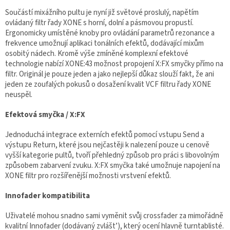
Součástí mixážního pultu je nyní již světové proslulý, napětím
ovládaný filtr řady XONE s horní, dolní a pásmovou propustí.
Ergonomicky umístěné knoby pro ovládání parametrů rezonance a
frekvence umožnují aplikaci tonálních efektů, dodávající mixům
osobitý nádech. Kromě výše zmíněné komplexní efektové
technologie nabízí XONE:43 možnost propojení X:FX smyčky přímo na
filtr. Originál je pouze jeden a jako nejlepší důkaz slouží fakt, že ani
jeden ze zoufalých pokusů o dosažení kvalit VCF filtru řady XONE
neuspěl.
Efektová smyčka / X:FX
Jednoduchá integrace externích efektů pomocí vstupu Send a
výstupu Return, které jsou nejčastěji k nalezení pouze u cenově
vyšší kategorie pultů, tvoří přehledný způsob pro práci s libovolným
způsobem zabarvení zvuku. X:FX smyčka také umožnuje napojení na
XONE filtr pro rozšířenější možnosti vrstvení efektů.
Innofader kompatibilita
Uživatelé mohou snadno sami vyměnit svůj crossfader za mimořádně
kvalitní Innofader (dodávaný zvlášt’), který ocení hlavně turntablisté.