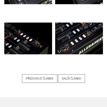
PŘEDCHOZÍ ČLÁNEK
DALŠÍ ČLÁNEK
Z
Á