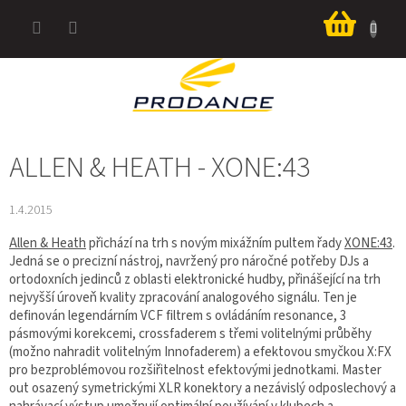
Přejít
Nákup
na
košík
obsah
ALLEN & HEATH - XONE:43
1.4.2015
Allen & Heath
přichází na trh s novým mixážním pultem řady
XONE:43
.
Jedná se o precizní nástroj, navržený pro náročné potřeby DJs a
ortodoxních jedinců z oblasti elektronické hudby, přinášející na trh
nejvyšší úroveň kvality zpracování analogového signálu. Ten je
definován legendárním VCF filtrem s ovládáním resonance, 3
pásmovými korekcemi, crossfaderem s třemi volitelnými průběhy
(možno nahradit volitelným Innofaderem) a efektovou smyčkou X:FX
pro bezproblémovou rozšiřitelnost efektovými jednotkami. Master
out osazený symetrickými XLR konektory a nezávislý odposlechový a