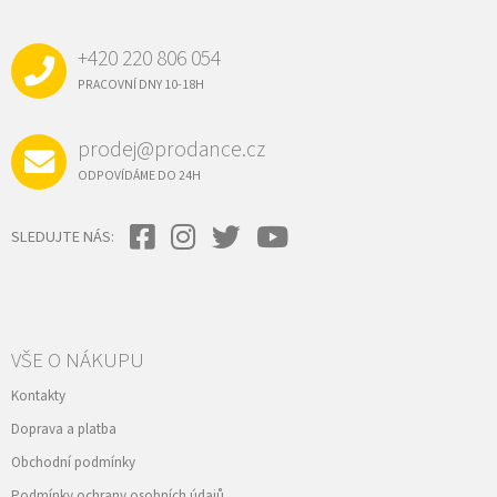
P
A
+420 220 806 054
T
Í
PRACOVNÍ DNY 10-18H
prodej@prodance.cz
ODPOVÍDÁME DO 24H
SLEDUJTE NÁS:
VŠE O NÁKUPU
Kontakty
Doprava a platba
Obchodní podmínky
Podmínky ochrany osobních údajů