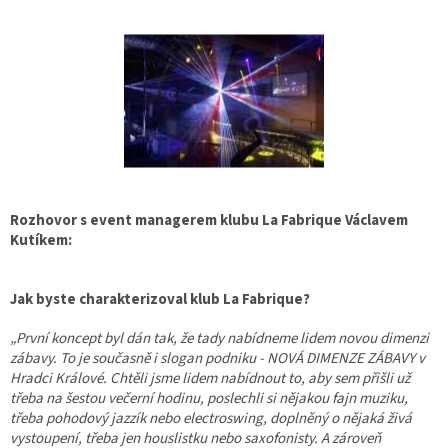
Rozhovor s event managerem klubu La Fabrique Václavem
Kutíkem:
Jak byste charakterizoval klub La Fabrique?
„První koncept byl dán tak, že tady nabídneme lidem novou dimenzi
zábavy. To je současně i slogan podniku - NOVÁ DIMENZE ZÁBAVY v
Hradci Králové. Chtěli jsme lidem nabídnout to, aby sem přišli už
třeba na šestou večerní hodinu, poslechli si nějakou fajn muziku,
třeba pohodový jazzík nebo electroswing, doplněný o nějaká živá
vystoupení, třeba jen houslistku nebo saxofonisty. A zároveň