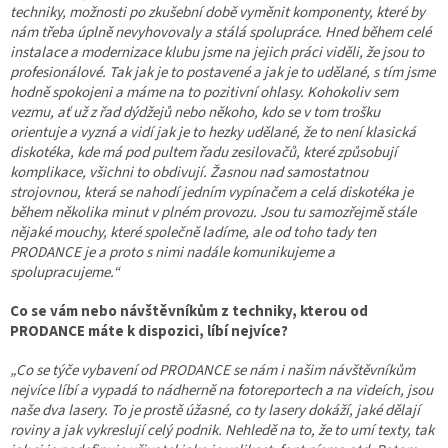
techniky, možnosti po zkušební době vyměnit komponenty, které by
nám třeba úplně nevyhovovaly a stálá spolupráce. Hned během celé
instalace a modernizace klubu jsme na jejich práci viděli, že jsou to
profesionálové. Tak jak je to postavené a jak je to udělané, s tím jsme
hodně spokojeni a máme na to pozitivní ohlasy. Kohokoliv sem
vezmu, ať už z řad dýdžejů nebo někoho, kdo se v tom trošku
orientuje a vyzná a vidí jak je to hezky udělané, že to není klasická
diskotéka, kde má pod pultem řadu zesilovačů, které způsobují
komplikace, všichni to obdivují. Žasnou nad samostatnou
strojovnou, která se nahodí jedním vypínačem a celá diskotéka je
během několika minut v plném provozu. Jsou tu samozřejmě stále
nějaké mouchy, které společně ladíme, ale od toho tady ten
PRODANCE je a proto s nimi nadále komunikujeme a
spolupracujeme.“
Co se vám nebo návštěvníkům z techniky, kterou od
PRODANCE máte k dispozici, líbí nejvíce?
„Co se týče vybavení od PRODANCE se nám i našim návštěvníkům
nejvíce líbí a vypadá to nádherně na fotoreportech a na videích, jsou
naše dva lasery. To je prostě úžasné, co ty lasery dokáží, jaké dělají
roviny a jak vykreslují celý podnik. Nehledě na to, že to umí texty, tak