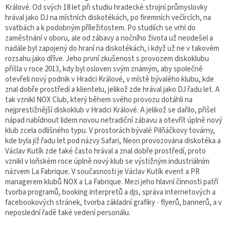
Králové. Od svých 18 let při studiu hradecké strojní průmyslovky
hrával jako DJ na místních diskotékách, po firemních večírcích, na
svatbách a k podobným příležitostem. Po studiích se vrhl do
zaměstnání v oboru, ale od zábavy a nočního života už neodešel a
nadále byl zapojený do hraní na diskotékách, i když už ne v takovém
rozsahu jako dříve. Jeho první zkušenost s provozem diskoklubu
přišla v roce 2013, kdy byl osloven svým známým, aby společně
otevřeli nový podnik v Hradci Králové, v místě bývalého klubu, kde
znal dobře prostředí a klientelu, jelikož zde hrával jako DJ řadu let. A
tak vznikl NOX Club, který během svého provozu dotáhli na
nejprestižnější diskoklub v Hradci Králové. A jelikož se dařilo, přišel
nápad nabídnout lidem novou netradiční zábavu a otevřít úplně nový
klub zcela odlišného typu. V prostorách bývalé Pilňáčkovy továrny,
kde byla již řadu let pod názvy Safari, Neon provozována diskotéka a
Václav Kutík zde také často hrával a znal dobře prostředí, proto
vznikl v loňském roce úplně nový klub se výstižným industriálním
názvem La Fabrique. V současnosti je Václav Kutík event a PR
managerem klubů NOX a La Fabrique. Mezi jeho hlavní činnosti patří
tvorba programů, booking interpretů a djs, správa internetových a
facebookových stránek, tvorba základní grafiky - flyerů, bannerů, a v
neposlední řadě také vedení personálu.