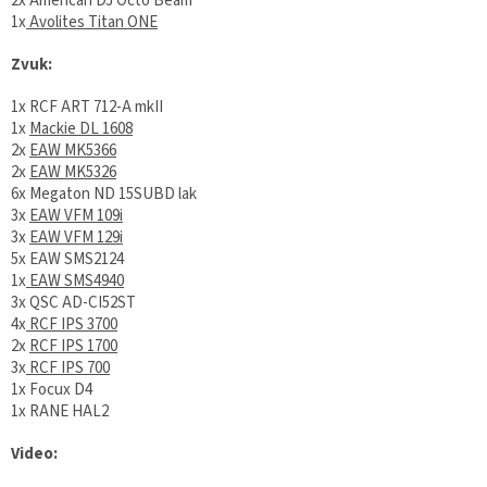
2x American DJ Octo Beam
1x
Avolites Titan ONE
Zvuk:
1x RCF ART 712-A mkII
1x
Mackie DL 1608
2x
EAW MK5366
2x
EAW MK5326
6x Megaton ND 15SUBD lak
3x
EAW VFM 109i
3x
EAW VFM 129i
5x EAW SMS2124
1x
EAW SMS4940
3x QSC AD-CI52ST
4x
RCF IPS 3700
2x
RCF IPS 1700
3x
RCF IPS 700
1x Focux D4
1x RANE HAL2
Video: