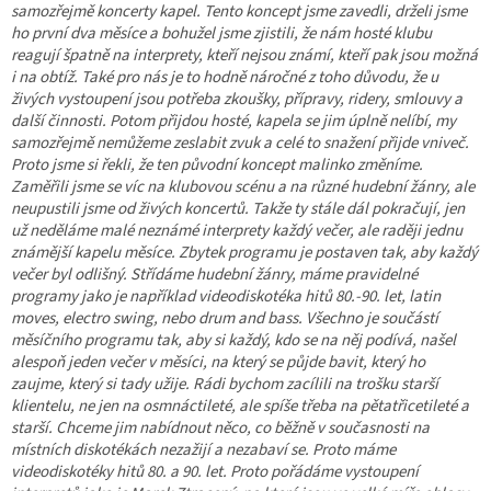
samozřejmě koncerty kapel. Tento koncept jsme zavedli, drželi jsme
ho první dva měsíce a bohužel jsme zjistili, že nám hosté klubu
reagují špatně na interprety, kteří nejsou známí, kteří pak jsou možná
i na obtíž. Také pro nás je to hodně náročné z toho důvodu, že u
živých vystoupení jsou potřeba zkoušky, přípravy, ridery, smlouvy a
další činnosti. Potom přijdou hosté, kapela se jim úplně nelíbí, my
samozřejmě nemůžeme zeslabit zvuk a celé to snažení přijde vniveč.
Proto jsme si řekli, že ten původní koncept malinko změníme.
Zaměřili jsme se víc na klubovou scénu a na různé hudební žánry, ale
neupustili jsme od živých koncertů. Takže ty stále dál pokračují, jen
už neděláme malé neznámé interprety každý večer, ale raději jednu
známější kapelu měsíce. Zbytek programu je postaven tak, aby každý
večer byl odlišný. Střídáme hudební žánry, máme pravidelné
programy jako je například videodiskotéka hitů 80.-90. let, latin
moves, electro swing, nebo drum and bass. Všechno je součástí
měsíčního programu tak, aby si každý, kdo se na něj podívá, našel
alespoň jeden večer v měsíci, na který se půjde bavit, který ho
zaujme, který si tady užije. Rádi bychom zacílili na trošku starší
klientelu, ne jen na osmnáctileté, ale spíše třeba na pětatřicetileté a
starší. Chceme jim nabídnout něco, co běžně v současnosti na
místních diskotékách nezažijí a nezabaví se. Proto máme
videodiskotéky hitů 80. a 90. let. Proto pořádáme vystoupení