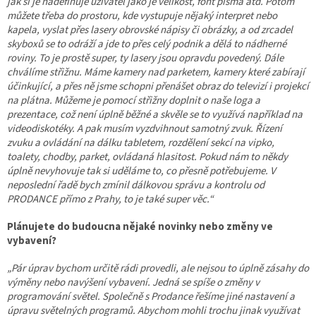
jak si je nadefinuje uživatel jako je velikost, font písma atd. Potom
můžete třeba do prostoru, kde vystupuje nějaký interpret nebo
kapela, vyslat přes lasery obrovské nápisy či obrázky, a od zrcadel
skyboxů se to odráží a jde to přes celý podnik a dělá to nádherné
roviny. To je prostě super, ty lasery jsou opravdu povedený. Dále
chválíme střižnu. Máme kamery nad parketem, kamery které zabírají
účinkující, a přes ně jsme schopni přenášet obraz do televizí i projekcí
na plátna. Můžeme je pomocí střižny doplnit o naše loga a
prezentace, což není úplně běžné a skvěle se to využívá například na
videodiskotéky. A pak musím vyzdvihnout samotný zvuk. Řízení
zvuku a ovládání na dálku tabletem, rozdělení sekcí na vipko,
toalety, chodby, parket, ovládaná hlasitost. Pokud nám to někdy
úplně nevyhovuje tak si uděláme to, co přesně potřebujeme. V
neposlední řadě bych zmínil dálkovou správu a kontrolu od
PRODANCE přímo z Prahy, to je také super věc.“
Plánujete do budoucna nějaké novinky nebo změny ve
vybavení?
„Pár úprav bychom určitě rádi provedli, ale nejsou to úplně zásahy do
výměny nebo navýšení vybavení. Jedná se spíše o změny v
programování světel. Společně s Prodance řešíme jiné nastavení a
úpravu světelných programů. Abychom mohli trochu jinak využívat