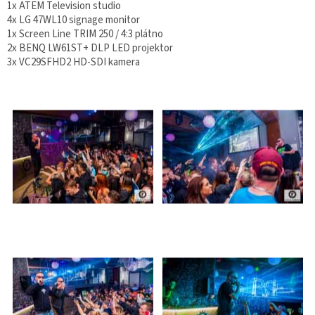
1x ATEM Television studio
4x LG 47WL10 signage monitor
1x Screen Line TRIM 250 / 4:3 plátno
2x BENQ LW61ST+ DLP LED projektor
3x VC29SFHD2 HD-SDI kamera