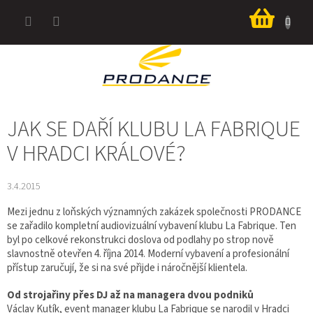
Přejít
Nákup
na
košík
obsah
JAK SE DAŘÍ KLUBU LA FABRIQUE
V HRADCI KRÁLOVÉ?
3.4.2015
Mezi jednu z loňských významných zakázek společnosti PRODANCE
se zařadilo kompletní audiovizuální vybavení klubu La Fabrique. Ten
byl po celkové rekonstrukci doslova od podlahy po strop nově
slavnostně otevřen 4. října 2014. Moderní vybavení a profesionální
přístup zaručují, že si na své přijde i náročnější klientela.
Od strojařiny přes DJ až na managera dvou podniků
Václav Kutík, event manager klubu La Fabrique se narodil v Hradci