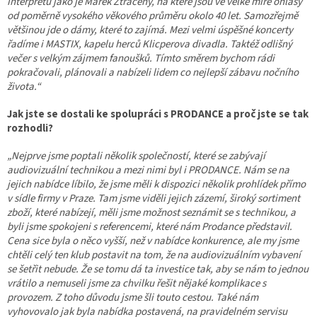
interpretů jako je Marek Ztracený, na které jsou ve velké míře ohlasy
od poměrně vysokého věkového průměru okolo 40 let. Samozřejmě
většinou jde o dámy, které to zajímá. Mezi velmi úspěšné koncerty
řadíme i MASTIX, kapelu herců Klicperova divadla. Taktéž odlišný
večer s velkým zájmem fanoušků. Tímto směrem bychom rádi
pokračovali, plánovali a nabízeli lidem co nejlepší zábavu nočního
života.“
Jak jste se dostali ke spolupráci s PRODANCE a proč jste se tak
rozhodli?
„Nejprve jsme poptali několik společností, které se zabývají
audiovizuální technikou a mezi nimi byl i PRODANCE. Nám se na
jejich nabídce líbilo, že jsme měli k dispozici několik prohlídek přímo
v sídle firmy v Praze. Tam jsme viděli jejich zázemí, široký sortiment
zboží, které nabízejí, měli jsme možnost seznámit se s technikou, a
byli jsme spokojeni s referencemi, které nám Prodance představil.
Cena sice byla o něco vyšší, než v nabídce konkurence, ale my jsme
chtěli celý ten klub postavit na tom, že na audiovizuálním vybavení
se šetřit nebude. Že se tomu dá ta investice tak, aby se nám to jednou
vrátilo a nemuseli jsme za chvilku řešit nějaké komplikace s
provozem. Z toho důvodu jsme šli touto cestou. Také nám
vyhovovalo jak byla nabídka postavená, na pravidelném servisu