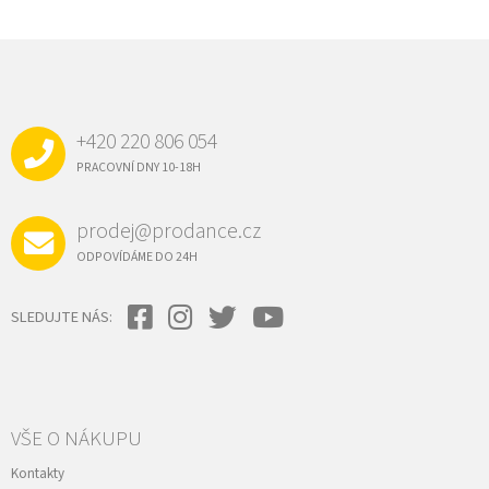
Z
Á
P
A
+420 220 806 054
T
Í
PRACOVNÍ DNY 10-18H
prodej@prodance.cz
ODPOVÍDÁME DO 24H
SLEDUJTE NÁS:
VŠE O NÁKUPU
Kontakty