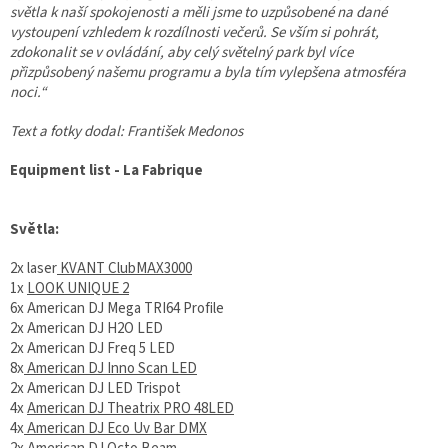
světla k naší spokojenosti a měli jsme to uzpůsobené na dané
vystoupení vzhledem k rozdílnosti večerů. Se vším si pohrát,
zdokonalit se v ovládání, aby celý světelný park byl více
přizpůsobený našemu programu a byla tím vylepšena atmosféra
noci.“
Text a fotky dodal: František Medonos
Equipment list - La Fabrique
Světla:
2x laser
KVANT ClubMAX3000
1x
LOOK UNIQUE 2
6x American DJ Mega TRI64 Profile
2x American DJ H2O LED
2x American DJ Freq 5 LED
8x
American DJ Inno Scan LED
2x American DJ LED Trispot
4x
American DJ Theatrix PRO 48LED
4x
American DJ Eco Uv Bar DMX