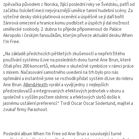
zpěvačka původem z Norska, žijící poslední roky ve Švédsku, patří od
začátku tisíciletí mezi nejvýraznější umělce tamní hudební scény. Za
výtečné desky sbírá platinová ocenění a úspěšně se jí daří bořit
žánrová omezení a hranice.komu podbízet a úspěch jí dal možnost
umělecké svobody. 2. dubna to přijede připomenout do Paláce
Akropolis i českým fanouškům, kterým přiveze aktuální desku When
I’m Free.
„Na základě předchozích pětiletých zkušeností a nepřetržitého
používání systému iLive na posledních dvou turné Ane Brun, které
čítali přes 200 koncertů, mluvíme o skutečné symbióze v rámci práce
s mixem. Načasování samotného uvedení na trh bylo pro nás
optimální a instantně jsme se rozhodli přidat systém dLive do rideru
Ane Brun.
Allen&Heath
vyrábí a vyvíjí jedny z nejlepších
předzesilovačů a integrovaných efektových jednotek v oboru a
společně s vyšším počtem sběrnic a efektových slotů došlo k
jasnému ustálení preferencí.“ Tvrdí Oscar Oscar Söderlund, majitel a
zvukař firmy Parashoot.
Poslední album When I'm Free od Ane Brun a související turné