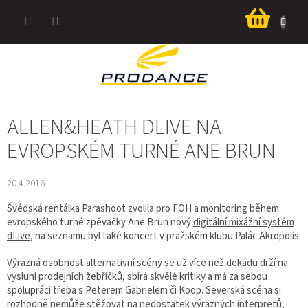
Přejít
Nákup
na
košík
obsah
ALLEN&HEATH DLIVE NA
EVROPSKÉM TURNÉ ANE BRUN
20.4.2016
Švédská rentálka Parashoot zvolila pro FOH a monitoring během
evropského turné zpěvačky Ane Brun nový
digitální mixážní systém
dLive
, na seznamu byl také koncert v pražském klubu Palác Akropolis.
Výrazná osobnost alternativní scény se už více než dekádu drží na
výsluní prodejních žebříčků, sbírá skvělé kritiky a má za sebou
spolupráci třeba s Peterem Gabrielem či Koop. Severská scéna si
rozhodně nemůže stěžovat na nedostatek výrazných interpretů,