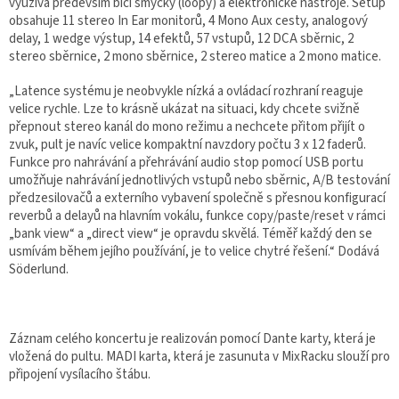
využívá především bicí smyčky (loopy) a elektronické nástroje. Setup
obsahuje 11 stereo In Ear monitorů, 4 Mono Aux cesty, analogový
delay, 1 wedge výstup, 14 efektů, 57 vstupů, 12 DCA sběrnic, 2
stereo sběrnice, 2 mono sběrnice, 2 stereo matice a 2 mono matice.
„Latence systému je neobvykle nízká a ovládací rozhraní reaguje
velice rychle. Lze to krásně ukázat na situaci, kdy chcete svižně
přepnout stereo kanál do mono režimu a nechcete přitom přijít o
zvuk, pult je navíc velice kompaktní navzdory počtu 3 x 12 faderů.
Funkce pro nahrávání a přehrávání audio stop pomocí USB portu
umožňuje nahrávání jednotlivých vstupů nebo sběrnic, A/B testování
předzesilovačů a externího vybavení společně s přesnou konfigurací
reverbů a delayů na hlavním vokálu, funkce copy/paste/reset v rámci
„bank view“ a „direct view“ je opravdu skvělá. Téměř každý den se
usmívám během jejího používání, je to velice chytré řešení.“ Dodává
Söderlund.
Záznam celého koncertu je realizován pomocí Dante karty, která je
vložená do pultu. MADI karta, která je zasunuta v MixRacku slouží pro
připojení vysílacího štábu.