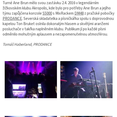
Turné Ane Brun mělo svou zastávku 2.4. 2016 v legendárním
žižkovském klubu Akropolis, kde bylo pro potřeby Ane Brun a jejího
týmu zapůjčena konzole
S5000
s MixRackem
DM48
z pražské pobočky
PRODANCE
. Severská skladatelka a písničkářka spolu s doprovodnou
kapelou Ton Bruket oslnila dokonalým hlasem a skvělými aranžemi
posluchače v takřka naplněném klubu. Publikum jí po každé písni
odměnilo mohutným aplausem a nezapomenutelnou atmosférou.
Tomáš Haberland, PRODANCE