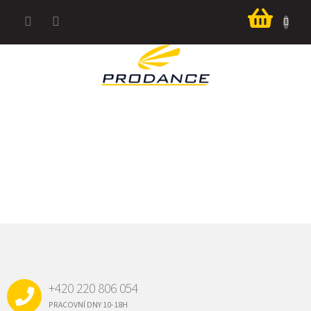
Přejít
Nákup
na
košík
obsah
Z
Á
P
A
+420 220 806 054
T
Í
PRACOVNÍ DNY 10-18H