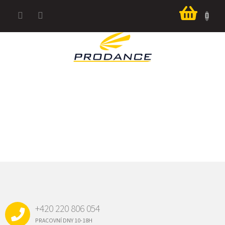
Přejít
Nákup
na
košík
obsah
Z
Á
P
A
+420 220 806 054
T
Í
PRACOVNÍ DNY 10-18H