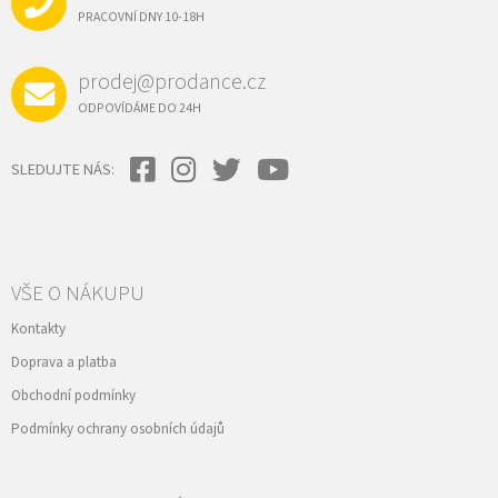
Í
PRACOVNÍ DNY 10-18H
prodej@prodance.cz
ODPOVÍDÁME DO 24H
SLEDUJTE NÁS:
VŠE O NÁKUPU
Kontakty
Doprava a platba
Obchodní podmínky
Podmínky ochrany osobních údajů