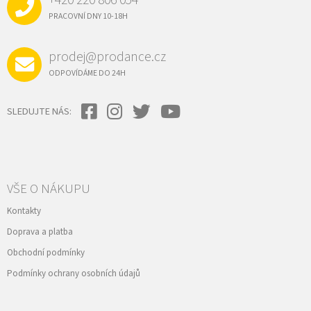
T
Í
PRACOVNÍ DNY 10-18H
prodej@prodance.cz
ODPOVÍDÁME DO 24H
SLEDUJTE NÁS:
VŠE O NÁKUPU
Kontakty
Doprava a platba
Obchodní podmínky
Podmínky ochrany osobních údajů