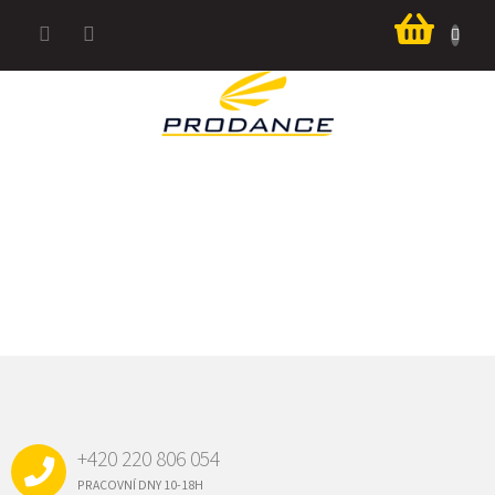
Přejít
Nákup
na
košík
obsah
Z
Á
P
A
+420 220 806 054
T
Í
PRACOVNÍ DNY 10-18H