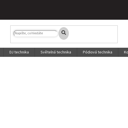
DJ technika
Světelná technika
Pódiová technika
Ko