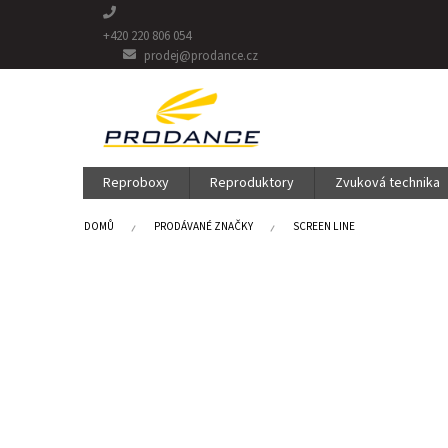
Přejít
na
+420 220 806 054
obsah
prodej@prodance.cz
Reproboxy
Reproduktory
Zvuková technika
DOMŮ
PRODÁVANÉ ZNAČKY
SCREEN LINE