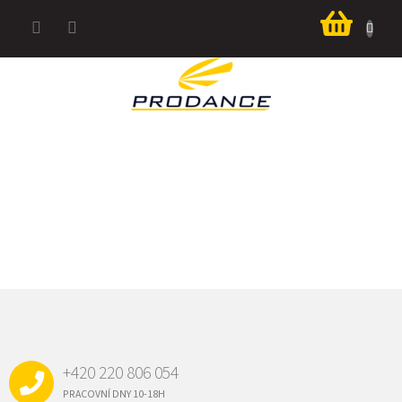
Přejít
Nákup
na
košík
obsah
Z
Á
P
A
+420 220 806 054
T
Í
PRACOVNÍ DNY 10-18H