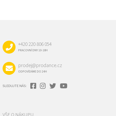
Z
Á
P
A
+420 220 806 054
T
Í
PRACOVNÍ DNY 10-18H
prodej@prodance.cz
ODPOVÍDÁME DO 24H
SLEDUJTE NÁS:
VŠE O NÁKUPU