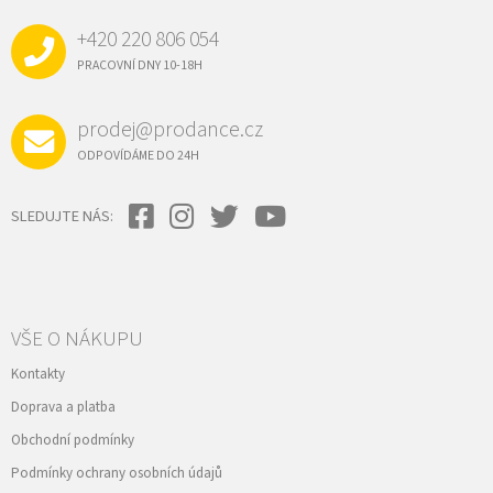
A
+420 220 806 054
T
Í
PRACOVNÍ DNY 10-18H
prodej@prodance.cz
ODPOVÍDÁME DO 24H
SLEDUJTE NÁS:
VŠE O NÁKUPU
Kontakty
Doprava a platba
Obchodní podmínky
Podmínky ochrany osobních údajů