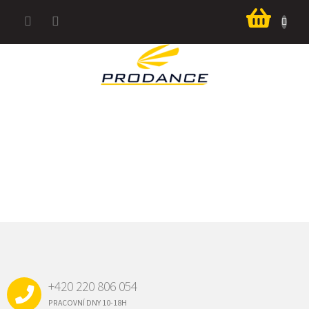
Přejít
Nákup
na
košík
obsah
Z
Á
P
A
+420 220 806 054
T
Í
PRACOVNÍ DNY 10-18H