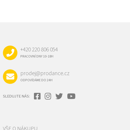
Z
Á
P
A
+420 220 806 054
T
Í
PRACOVNÍ DNY 10-18H
prodej@prodance.cz
ODPOVÍDÁME DO 24H
SLEDUJTE NÁS:
VŠE O NÁKUPU