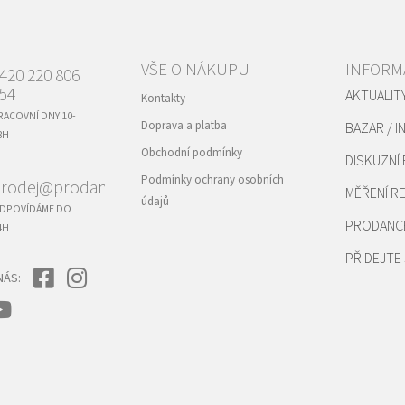
VŠE O NÁKUPU
INFORM
420 220 806
54
AKTUALIT
Kontakty
RACOVNÍ DNY 10-
Doprava a platba
BAZAR / I
8H
Obchodní podmínky
DISKUZNÍ
Podmínky ochrany osobních
rodej@prodance.cz
MĚŘENÍ 
údajů
DPOVÍDÁME DO
PRODANC
4H
PŘIDEJTE 
NÁS: