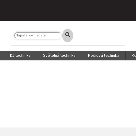
DJ technika
Světelná technika
Pódiová technika
Ko