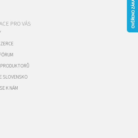
ACE PRO VÁS
Y
NZERCE
 FÓRUM
REPRODUKTORŮ
E SLOVENSKO
SE K NÁM