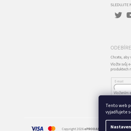
SLEDUJTE 
Vložte svůj 
produktech 
E-mail
Vložením e
Tento web p
PŘIHLÁS
vyjadřujete s
Nastaven
Copyright 2026
ePRODANCE.cz
. Všechna prá