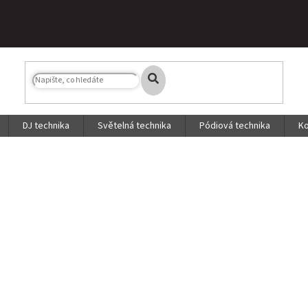
DJ technika
Světelná technika
Pódiová technika
Ko