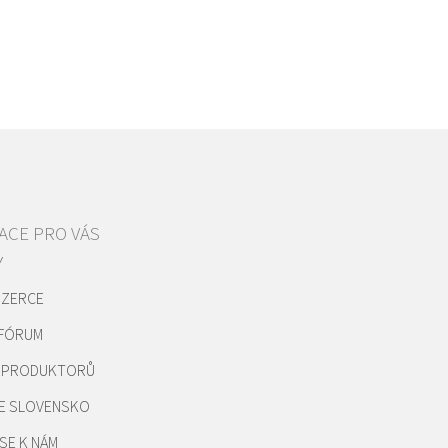
ACE PRO VÁS
Y
NZERCE
 FÓRUM
REPRODUKTORŮ
E SLOVENSKO
SE K NÁM