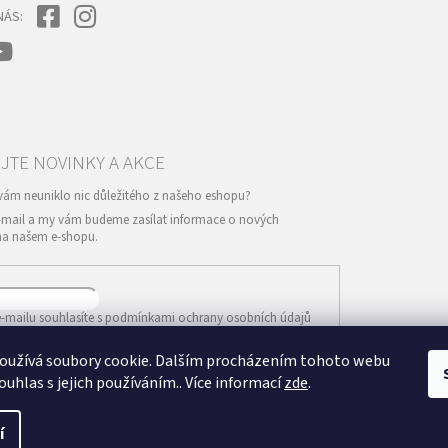
NÁS:
e-mail a my vám budeme zasílat informace o nových
na našem e-shopu.
-mailu souhlasíte s
podmínkami ochrany osobních údajů
oužívá soubory cookie. Dalším procházením tohoto webu
IT SE
ouhlas s jejich používáním.. Více informací
zde
.
í
Vytvořil Shoptet
va vyhrazena.