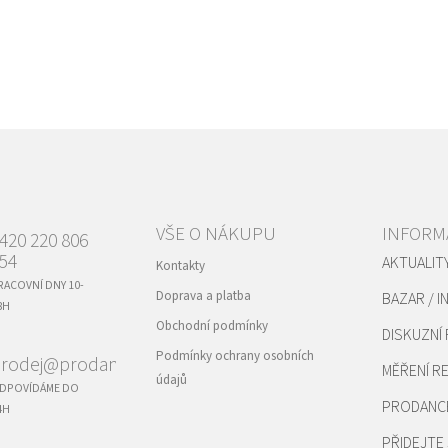
VŠE O NÁKUPU
INFORM
420 220 806
54
AKTUALIT
Kontakty
RACOVNÍ DNY 10-
Doprava a platba
BAZAR / I
8H
Obchodní podmínky
DISKUZNÍ
Podmínky ochrany osobních
rodej@prodance.cz
MĚŘENÍ 
údajů
DPOVÍDÁME DO
PRODANC
4H
PŘIDEJTE 