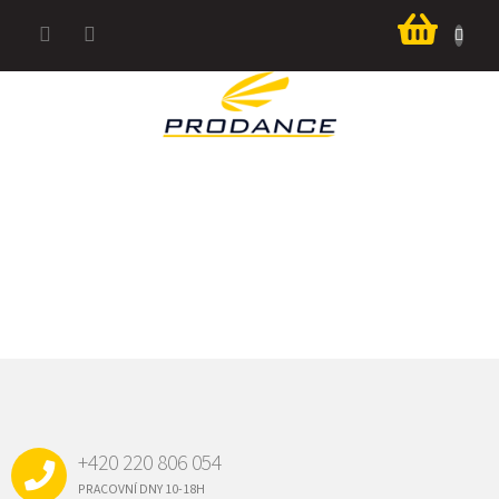
Přejít
Nákup
na
košík
obsah
Z
Á
P
A
+420 220 806 054
T
Í
PRACOVNÍ DNY 10-18H