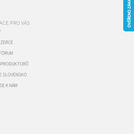
ACE PRO VÁS
Y
NZERCE
 FÓRUM
REPRODUKTORŮ
E SLOVENSKO
SE K NÁM