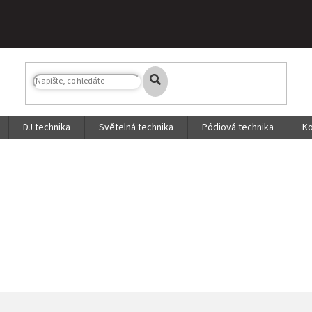
DJ technika
Světelná technika
Pódiová technika
Ko