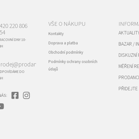
VŠE O NÁKUPU
INFORM
420 220 806
54
AKTUALIT
Kontakty
RACOVNÍ DNY 10-
Doprava a platba
BAZAR / I
8H
Obchodní podmínky
DISKUZNÍ
Podmínky ochrany osobních
rodej@prodance.cz
MĚŘENÍ 
údajů
DPOVÍDÁME DO
PRODANC
4H
PŘIDEJTE 
NÁS: