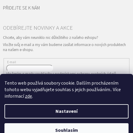
PŘIDEJTE SE K NÁM
Vložte svůj e-mail a my vám budeme zasílat informace o nových produktech
na našem e-shopu.
E-mail
Vložením e-mailu souhlasíte s
podmínkami ochrany osobních údajů
Tento web používá soubory cookie. Dalším procházením
PŘIHLÁSIT SE
tohoto webu vyjadřujete souhlas s jejich používáním.. Více
informací
zde
.
Nastavení
Vytvořil Shoptet
&
Copyright 2026
ePRODANCE.cz
. Všechna práva
Souhlasím
vyhrazena.