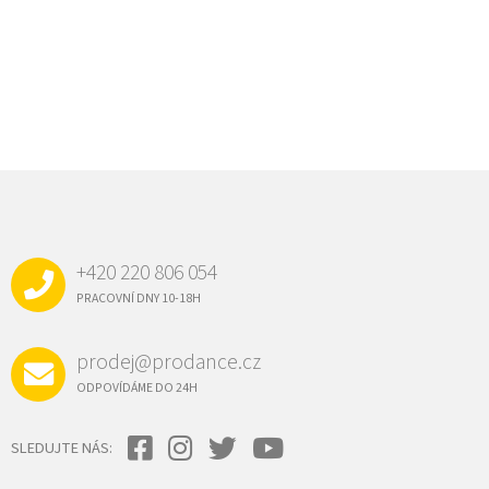
Z
Á
P
A
+420 220 806 054
T
Í
PRACOVNÍ DNY 10-18H
prodej@prodance.cz
ODPOVÍDÁME DO 24H
SLEDUJTE NÁS: