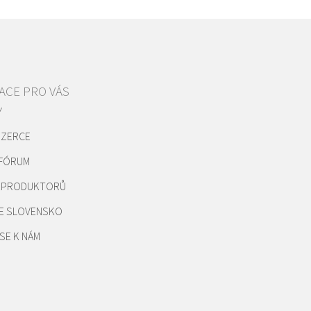
ACE PRO VÁS
Y
NZERCE
 FÓRUM
REPRODUKTORŮ
E SLOVENSKO
SE K NÁM