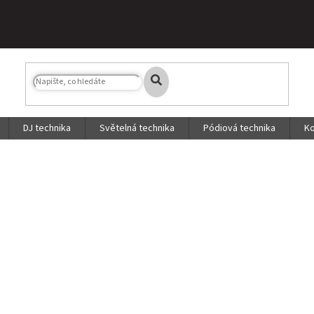
DJ technika
Světelná technika
Pódiová technika
Ko