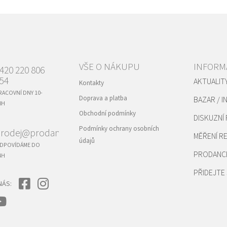
VŠE O NÁKUPU
INFORM
420 220 806
54
AKTUALIT
Kontakty
RACOVNÍ DNY 10-
Doprava a platba
BAZAR / I
8H
Obchodní podmínky
DISKUZNÍ
Podmínky ochrany osobních
rodej@prodance.cz
MĚŘENÍ 
údajů
DPOVÍDÁME DO
PRODANC
4H
PŘIDEJTE 
NÁS: