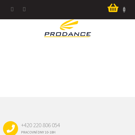
Přejít
Nákup
na
košík
obsah
Z
Á
P
A
+420 220 806 054
T
Í
PRACOVNÍ DNY 10-18H