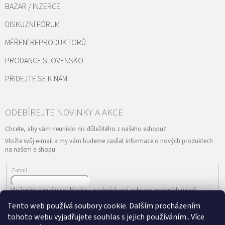
BAZAR / INZERCE
DISKUZNÍ FÓRUM
MĚŘENÍ REPRODUKTORŮ
PRODANCE SLOVENSKO
PŘIDEJTE SE K NÁM
Vložte svůj e-mail a my vám budeme zasílat informace o nových produktech
na našem e-shopu.
E-mail
Vložením e-mailu souhlasíte s
podmínkami ochrany osobních údajů
Tento web používá soubory cookie. Dalším procházením
PŘIHLÁSIT SE
tohoto webu vyjadřujete souhlas s jejich používáním.. Více