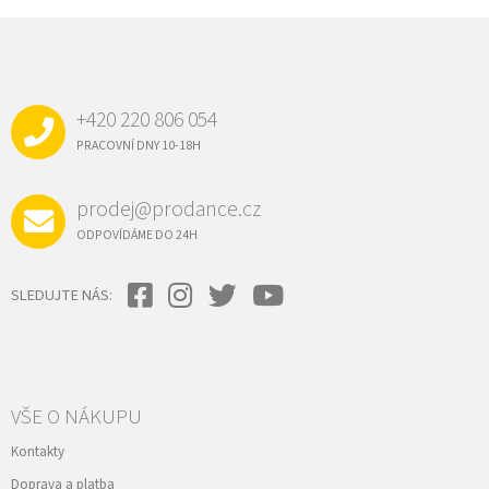
Z
Á
P
A
+420 220 806 054
T
Í
PRACOVNÍ DNY 10-18H
prodej@prodance.cz
ODPOVÍDÁME DO 24H
SLEDUJTE NÁS:
VŠE O NÁKUPU
Kontakty
Doprava a platba