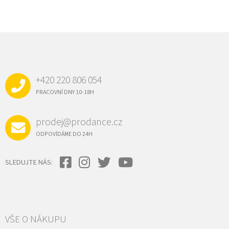
Z
Á
P
A
+420 220 806 054
T
Í
PRACOVNÍ DNY 10-18H
prodej@prodance.cz
ODPOVÍDÁME DO 24H
SLEDUJTE NÁS:
VŠE O NÁKUPU