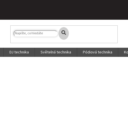
DJ technika
Světelná technika
Pódiová technika
Ko