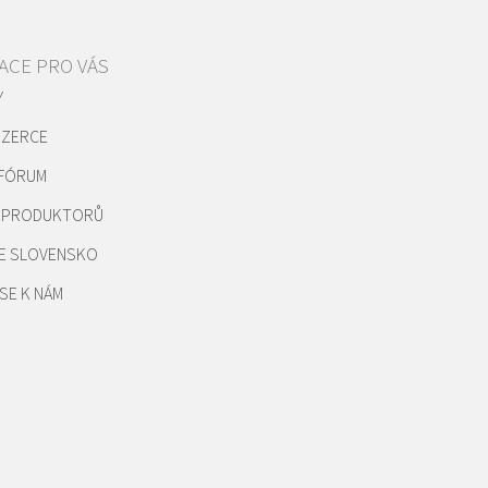
ACE PRO VÁS
Y
NZERCE
 FÓRUM
REPRODUKTORŮ
E SLOVENSKO
SE K NÁM