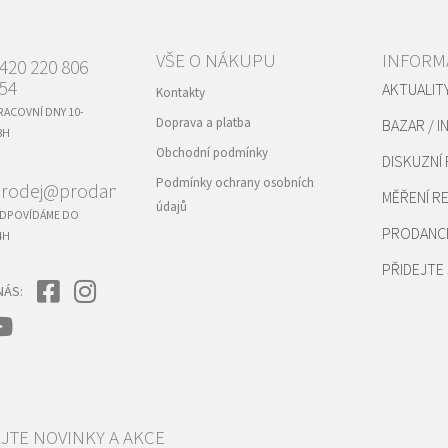
VŠE O NÁKUPU
INFORM
420 220 806
54
AKTUALIT
Kontakty
RACOVNÍ DNY 10-
Doprava a platba
BAZAR / I
8H
Obchodní podmínky
DISKUZNÍ
Podmínky ochrany osobních
rodej@prodance.cz
MĚŘENÍ 
údajů
DPOVÍDÁME DO
PRODANC
4H
PŘIDEJTE 
NÁS: