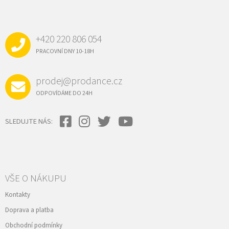
Á
P
A
+420 220 806 054
T
Í
PRACOVNÍ DNY 10-18H
prodej@prodance.cz
ODPOVÍDÁME DO 24H
SLEDUJTE NÁS:
VŠE O NÁKUPU
Kontakty
Doprava a platba
Obchodní podmínky