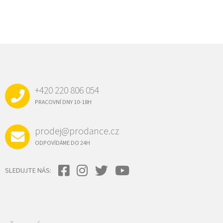
Z
Á
P
A
+420 220 806 054
T
Í
PRACOVNÍ DNY 10-18H
prodej@prodance.cz
ODPOVÍDÁME DO 24H
SLEDUJTE NÁS: