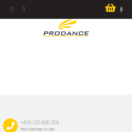
Přejít
Nákup
na
košík
obsah
Z
Á
P
A
+420 220 806 054
T
Í
PRACOVNÍ DNY 10-18H