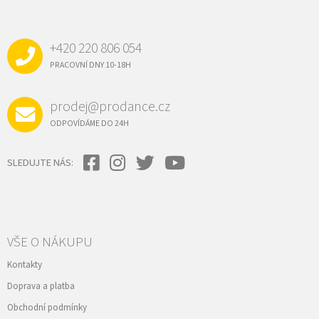
Á
P
A
+420 220 806 054
T
Í
PRACOVNÍ DNY 10-18H
prodej@prodance.cz
ODPOVÍDÁME DO 24H
SLEDUJTE NÁS:
VŠE O NÁKUPU
Kontakty
Doprava a platba
Obchodní podmínky