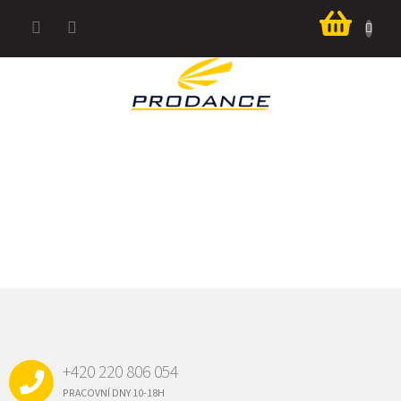
Přejít
Nákup
na
košík
obsah
Z
Á
P
A
+420 220 806 054
T
Í
PRACOVNÍ DNY 10-18H