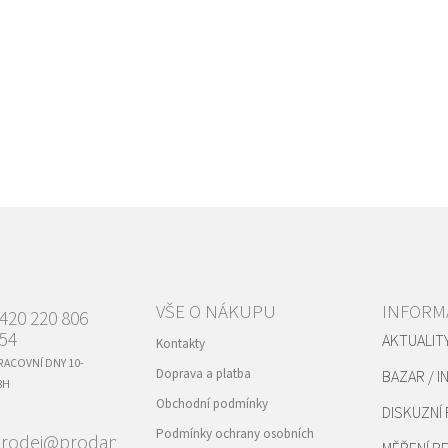
VŠE O NÁKUPU
INFORM
420 220 806
54
AKTUALIT
Kontakty
RACOVNÍ DNY 10-
Doprava a platba
BAZAR / I
8H
Obchodní podmínky
DISKUZNÍ
Podmínky ochrany osobních
rodej@prodance.cz