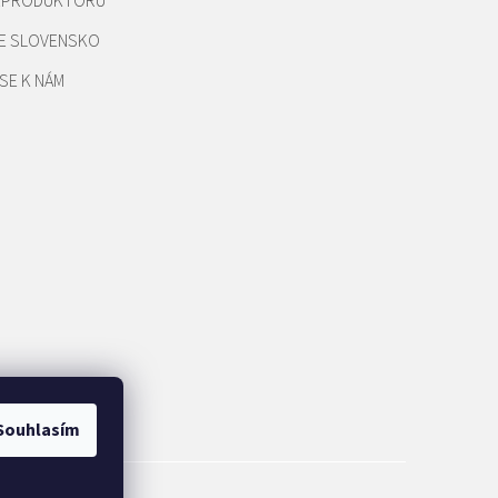
REPRODUKTORŮ
E SLOVENSKO
SE K NÁM
Souhlasím