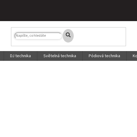
DJ technika
Světelná technika
Pódiová technika
Ko