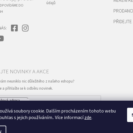
MĚŘENÍ 
údajů
DPOVÍDÁME DO
PRODANC
4H
PŘIDEJTE 
NÁS:
mailu souhlasíte s
podmínkami ochrany osobních údajů
oužívá soubory cookie. Dalším procházením tohoto webu
PŘIHLÁSIT
ouhlas s jejich používáním.. Více informací
zde
.
SE
í