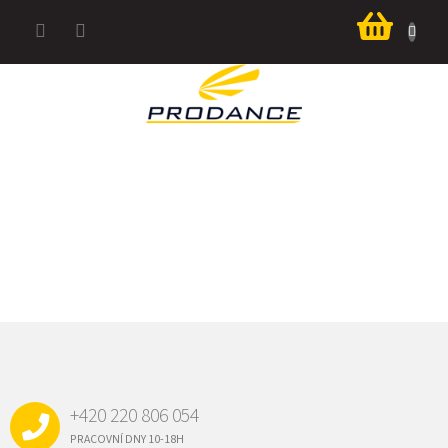
Přejít
Nákup
na
košík
obsah
Z
Á
P
A
+420 220 806 054
T
Í
PRACOVNÍ DNY 10-18H