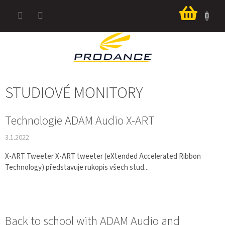
Přejít
Nákup
na
košík
obsah
STUDIOVÉ MONITORY
V
Technologie ADAM Audio X-ART
Ý
3.1.2022
P
I
X-ART Tweeter X-ART tweeter (eXtended Accelerated Ribbon
S
Technology) představuje rukopis všech stud...
Č
L
Á
N
K
Back to school with ADAM Audio and