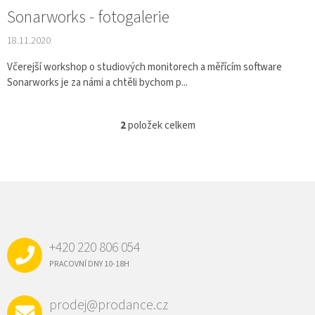
Ů
Sonarworks - fotogalerie
18.11.2020
Včerejší workshop o studiových monitorech a měřícím software
Sonarworks je za námi a chtěli bychom p...
2
položek celkem
O
v
l
á
d
Z
a
Á
c
P
í
p
A
r
+420 220 806 054
T
v
Í
PRACOVNÍ DNY 10-18H
k
y
v
prodej@prodance.cz
ý