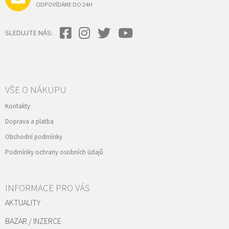
p
ODPOVÍDÁME DO 24H
i
s
u
SLEDUJTE NÁS:
VŠE O NÁKUPU
Kontakty
Doprava a platba
Obchodní podmínky
Podmínky ochrany osobních údajů
INFORMACE PRO VÁS
AKTUALITY
BAZAR / INZERCE