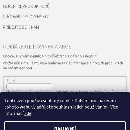
MĚŘENÍ REPRODUKTORŮ
PRODANCE SLOVENSKO
PŘIDEJTE SE K NÁM
Vložte svůj e-mail a my vám budeme zasílat informace o nových produktech
na našem e-shopu.
E-mail
Vložením e-mailu souhlasíte s
podmínkami ochrany osobních údajů
Tento web používá soubory cookie. Dalším procházením
PŘIHLÁSIT SE
tohoto webu vyjadřujete souhlas s jejich používáním.. Více
informací
zde
.
Nastavení
Vytvořil Shoptet
&