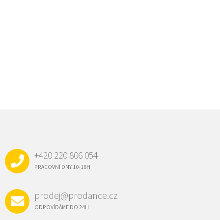
Z
Á
P
A
+420 220 806 054
T
Í
PRACOVNÍ DNY 10-18H
prodej@prodance.cz
ODPOVÍDÁME DO 24H